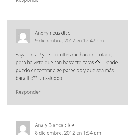
Anonymous
dice
9 diciembre, 2012 en 12:47 pm
Vaya pinta!!! y las cocottes me han encantado,
pero he visto que son bastante caras 🙁 . Donde
puedo encontrar algo parecido y que sea más
baratillo?? un saludoo
Responder
Ana y Blanca
dice
8 diciembre, 2012 en 1:54 pm