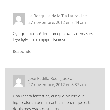
La Rosquilla de la Tia Laura
dice
27 noviembre, 2012 en 8:44 am
Oye que bueno!!tiene una pintaza…además es
light light!!!jajajajajaja….besitos
Responder
Jose Padilla Rodriguez
dice
27 noviembre, 2012 en 8:37 am
Una receta fantastica, aunque pienso que
hipercalorica por la manteca, tienen que estar
riquisimos estos pastelitos !!