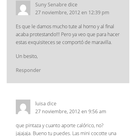
Suny Senabre
dice
27 noviembre, 2012 en 12:39 pm
Es que le damos mucho tute al horno y al final
acaba protestando!!! Pero ya veo que para hacer
estas exquisiteces se comportó de maravilla.
Un besito,
Responder
luisa
dice
27 noviembre, 2012 en 9:56 am
que pintaza y cuanto aporte calórico, no?
jajajaja. Bueno tu puedes. Las mini cocotte una