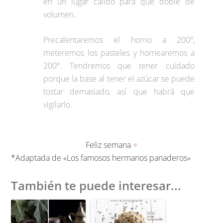
en un lugar cálido para que doble de
volumen.
Precalentaremos el horno a 200º,
meteremos los pasteles y hornearemos a
200º. Tendremos que tener cuidado
porque la base al tener el azúcar se puede
tostar demasiado, así que habrá que
vigilarlo.
Feliz semana
♥
*Adaptada de «Los famosos hermanos panaderos»
También te puede interesar...