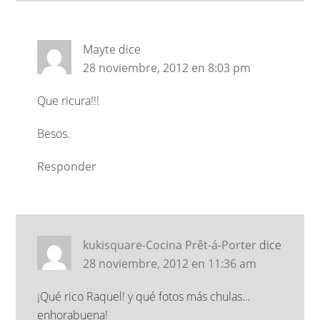
Mayte
dice
28 noviembre, 2012 en 8:03 pm
Que ricura!!!
Besos.
Responder
kukisquare-Cocina Prêt-á-Porter
dice
28 noviembre, 2012 en 11:36 am
¡Qué rico Raquel! y qué fotos más chulas…
enhorabuena!