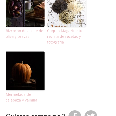
Bizcocho de aceite de
Cuquin Magazine tu
oliva y brevas
revista de recetas y
fotografía
Mermelada de
calabaza y vainilla
Quieres compartir ?