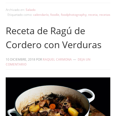
Archivado en:
Salado
Etiquetado como:
calendario
,
foodie
,
foodphotography
,
receta
,
recetas
Receta de Ragú de
Cordero con Verduras
10 DICIEMBRE, 2018
POR
RAQUEL CARMONA
DEJA UN
COMENTARIO