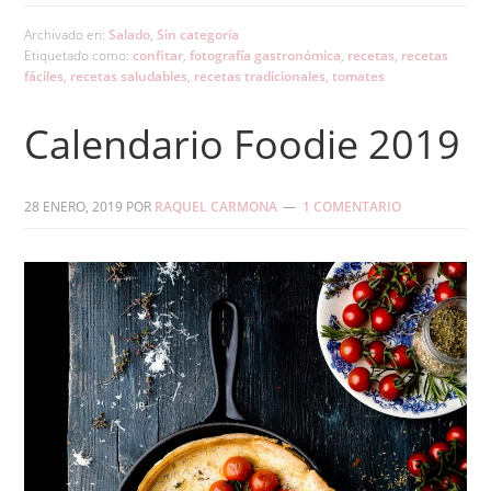
Archivado en:
Salado
,
Sin categoría
Etiquetado como:
confitar
,
fotografía gastronómica
,
recetas
,
recetas
fáciles
,
recetas saludables
,
recetas tradicionales
,
tomates
Calendario Foodie 2019
28 ENERO, 2019
POR
RAQUEL CARMONA
1 COMENTARIO