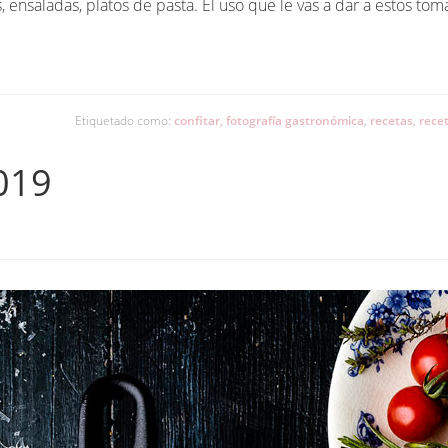
 ensaladas, platos de pasta. El uso que le vas a dar a estos toma
Etiquetado como:
confitar
,
fotografía gastronómica
,
recetas
,
recet
019