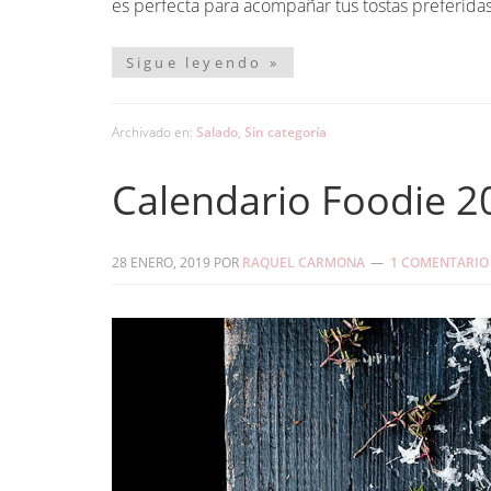
es perfecta para acompañar tus tostas preferidas,
Sigue leyendo »
Archivado en:
Salado
,
Sin categoría
Calendario Foodie 2
28 ENERO, 2019
POR
RAQUEL CARMONA
1 COMENTARIO