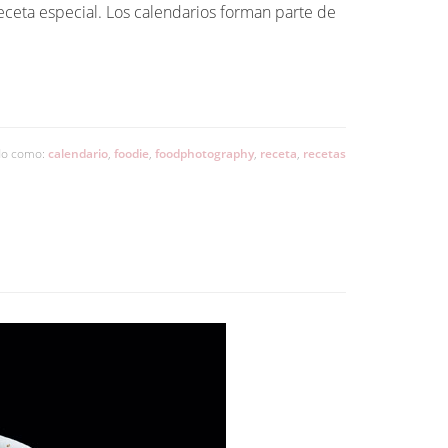
ceta especial. Los calendarios forman parte de
do como:
calendario
,
foodie
,
foodphotography
,
receta
,
recetas