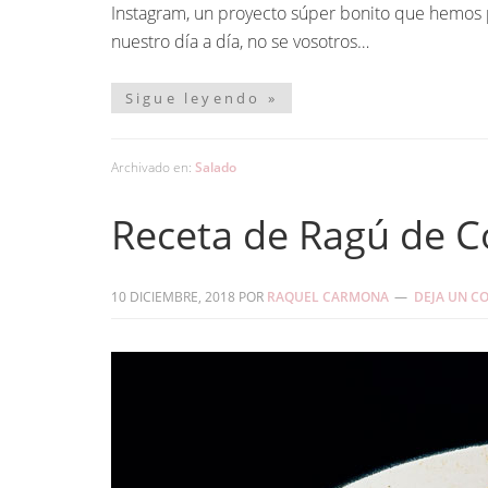
Instagram, un proyecto súper bonito que hemos 
nuestro día a día, no se vosotros…
Sigue leyendo »
Archivado en:
Salado
Receta de Ragú de C
10 DICIEMBRE, 2018
POR
RAQUEL CARMONA
DEJA UN C