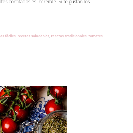
tes confitados es increíble. Si te gustan los…
as fáciles
,
recetas saludables
,
recetas tradicionales
,
tomates