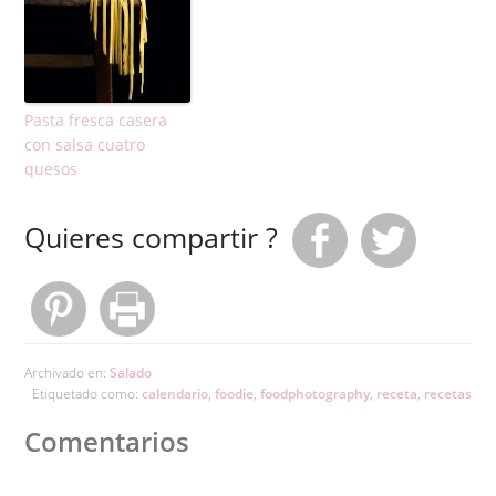
Pasta fresca casera
con salsa cuatro
quesos
Quieres compartir ?
Archivado en:
Salado
Etiquetado como:
calendario
,
foodie
,
foodphotography
,
receta
,
recetas
Comentarios