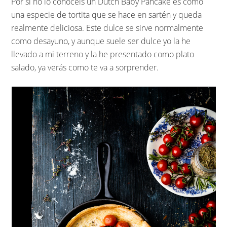
Por si no lo conocéis un Dutch Baby Pancake es como
una especie de tortita que se hace en sartén y queda
realmente deliciosa. Este dulce se sirve normalmente
como desayuno, y aunque suele ser dulce yo la he
llevado a mi terreno y la he presentado como plato
salado, ya verás como te va a sorprender.