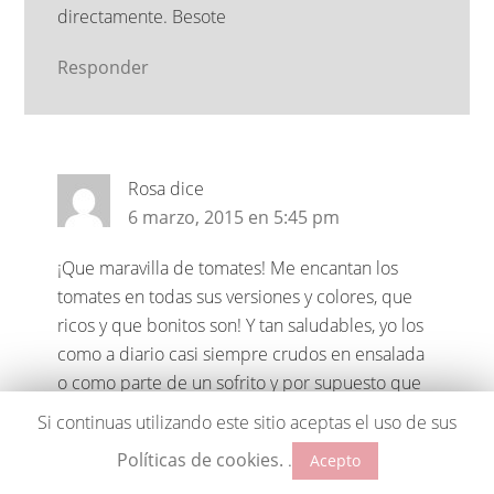
directamente. Besote
Responder
Rosa
dice
6 marzo, 2015 en 5:45 pm
¡Que maravilla de tomates! Me encantan los
tomates en todas sus versiones y colores, que
ricos y que bonitos son! Y tan saludables, yo los
como a diario casi siempre crudos en ensalada
o como parte de un sofrito y por supuesto que
no hay nada mejor que una salsa de tomate
Si continuas utilizando este sitio aceptas el uso de sus
casera como la que has preparado.
Políticas de cookies.
.
Acepto
Que maravilla de fotos, no dejas de alucinarme!