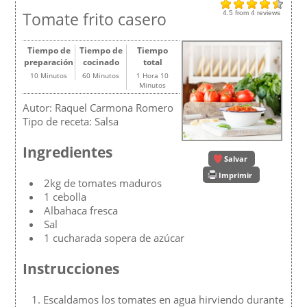
Tomate frito casero
4.5
from
4
reviews
Tiempo de
Tiempo de
Tiempo
preparación
cocinado
total
10 Minutos
60 Minutos
1 Hora 10
Minutos
Autor:
Raquel Carmona Romero
Tipo de receta:
Salsa
Ingredientes
Salvar
Imprimir
2kg de tomates maduros
1 cebolla
Albahaca fresca
Sal
1 cucharada sopera de azúcar
Instrucciones
Escaldamos los tomates en agua hirviendo durante