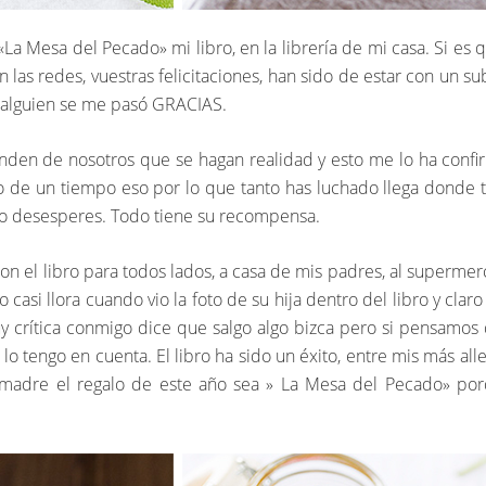
La Mesa del Pecado» mi libro, en la librería de mi casa. Si es
las redes, vuestras felicitaciones, han sido de estar con un su
i alguien se me pasó GRACIAS.
den de nosotros que se hagan realidad y esto me lo ha confir
 de un tiempo eso por lo que tanto has luchado llega donde tu 
 no desesperes. Todo tiene su recompensa.
on el libro para todos lados, a casa de mis padres, al superme
 casi llora cuando vio la foto de su hija dentro del libro y cla
uy crítica conmigo dice que salgo algo bizca pero si pensamo
o tengo en cuenta. El libro ha sido un éxito, entre mis más al
la madre el regalo de este año sea » La Mesa del Pecado» p