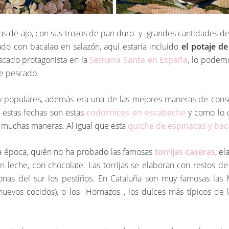
pas de ajo, con sus trozos de pan duro y grandes cantidades 
do con bacalao en salazón, aquí estaría incluido
el potaje d
scado protagonista en la
Semana Santa en España
, lo podem
te pescado.
uy populares, además era una de las mejores maneras de conse
 estas fechas son estas
codornices en escabeche
y como lo d
s muchas maneras. Al igual que esta
quiche de espinacas y ba
ta época, quién no ha probado las famosas
torrijas caseras
, e
leche, con chocolate. Las torrijas se elaboran con restos de 
zonas del sur los pestiños. En Cataluña son muy famosas la
huevos cocidos), o los Hornazos , los dulces más típicos de 