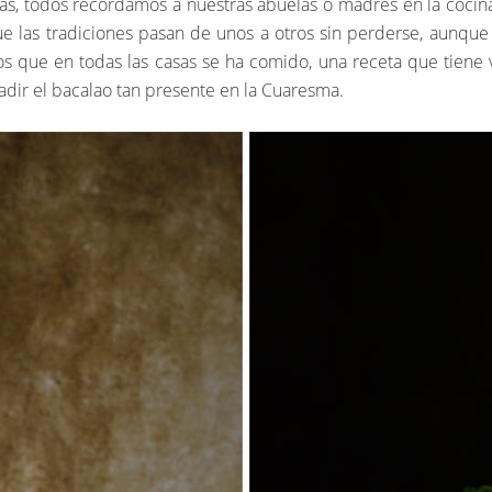
has, todos recordamos a nuestras abuelas o madres en la cocin
que las tradiciones pasan de unos a otros sin perderse, aunqu
s que en todas las casas se ha comido, una receta que tiene 
adir el bacalao tan presente en la Cuaresma.