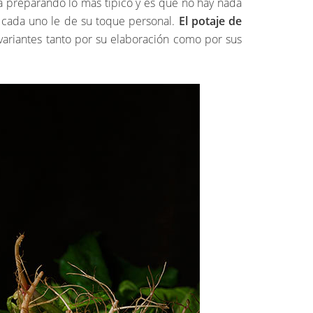
a preparando lo más típico y es que no hay nada
e cada uno le de su toque personal.
El potaje de
variantes tanto por su elaboración como por sus