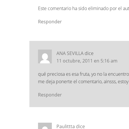
Este comentario ha sido eliminado por el aut
Responder
ANA SEVILLA
dice
11 octubre, 2011 en 5:16 am
qué preciosa es esa fruta, yo no la encuentr
me deja ponerte el comentario, ainsss, estoy
Responder
Paulittta
dice