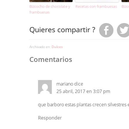
Bizcocho de chocolate y
Recetas con frambuesas
Bizc
frambuesas
Quieres compartir ?
Archivado en:
Dulces
Comentarios
mariano
dice
25 abril, 2017 en 3:07 pm
que barboro estas plantas crecen silvestres 
Responder