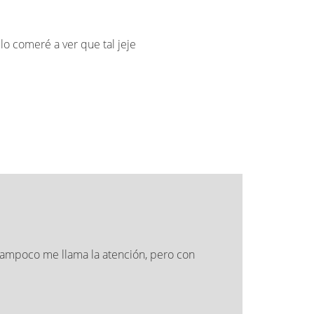
lo comeré a ver que tal jeje
tampoco me llama la atención, pero con