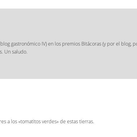
(blog gastronómico IV) en los premios Bitácoras (y por el blog,
. Un saludo.
s a los «tomatitos verdes» de estas tierras.