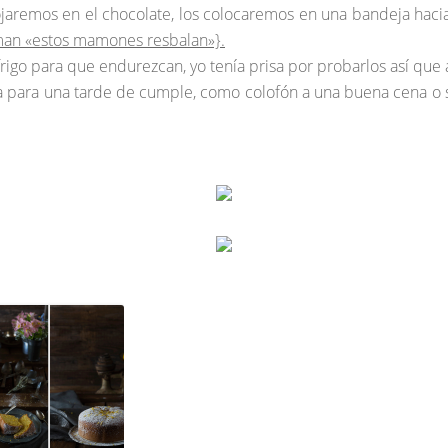
mojaremos en el chocolate, los colocaremos en una bandeja hac
man «estos mamones resbalan»}.
igo para que endurezcan, yo tenía prisa por probarlos así que al
sa para una tarde de cumple, como colofón a una buena cena o