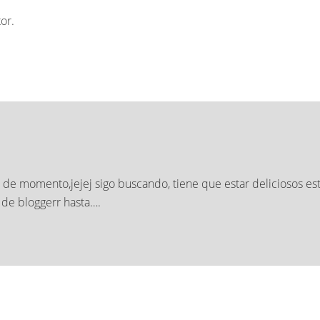
or.
o de momento,jejej sigo buscando, tiene que estar deliciosos est
 de bloggerr hasta….