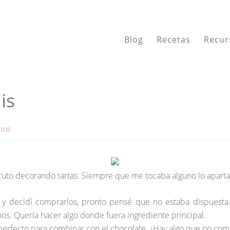
Blog
Recetas
Recur
is
IOS
 fruto decorando tartas. Siempre que me tocaba alguno lo apart
y decidí comprarlos, pronto pensé que no estaba dispuesta 
s. Quería hacer algo donde fuera ingrediente principal.
es perfecto para combinar con el chocolate, ¿Hay algo que no com