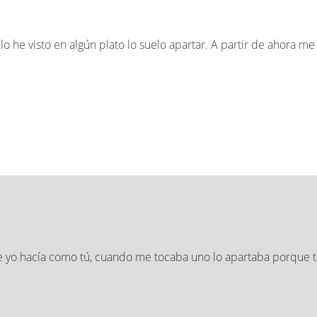
he visto en algún plato lo suelo apartar. A partir de ahora me 
ue yo hacía como tú, cuando me tocaba uno lo apartaba porque 