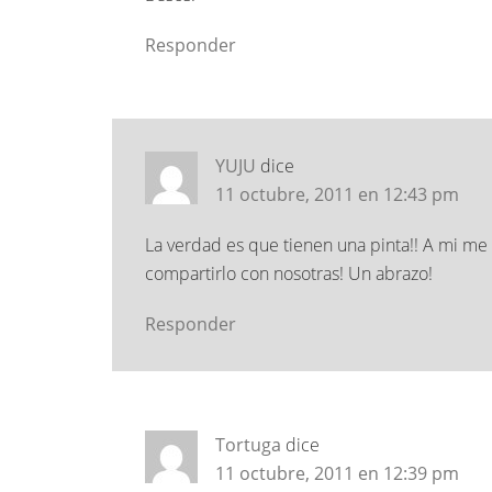
Responder
YUJU
dice
11 octubre, 2011 en 12:43 pm
La verdad es que tienen una pinta!! A mi me e
compartirlo con nosotras! Un abrazo!
Responder
Tortuga
dice
11 octubre, 2011 en 12:39 pm