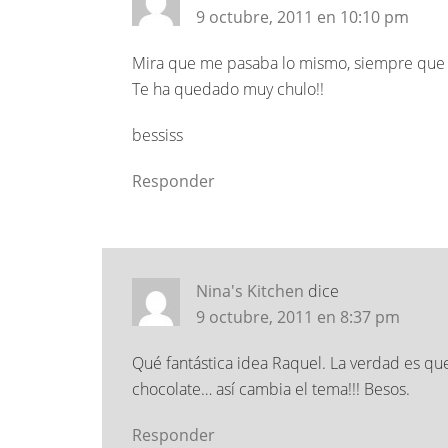
9 octubre, 2011 en 10:10 pm
Mira que me pasaba lo mismo, siempre que lo 
Te ha quedado muy chulo!!
bessiss
Responder
Nina's Kitchen
dice
9 octubre, 2011 en 8:37 pm
Qué fantástica idea Raquel. La verdad es q
chocolate… así cambia el tema!!! Besos.
Responder