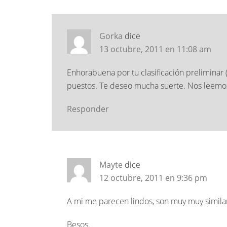
Gorka
dice
13 octubre, 2011 en 11:08 am
Enhorabuena por tu clasificación preliminar 
puestos. Te deseo mucha suerte. Nos leemos
Responder
Mayte
dice
12 octubre, 2011 en 9:36 pm
A mi me parecen lindos, son muy muy similare
Besos.