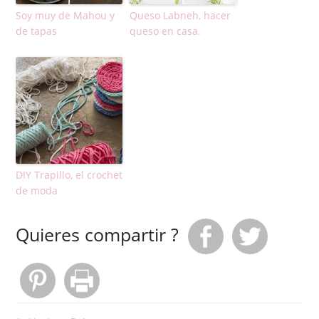
Soy muy de Mahou y
Queso Labneh, hacer
de tapas
queso en casa.
DIY Trapillo, el crochet
de moda
Quieres compartir ?