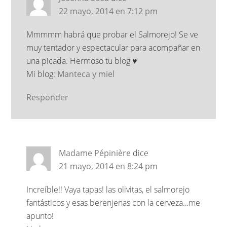
22 mayo, 2014 en 7:12 pm
Mmmmm habrá que probar el Salmorejo! Se ve
muy tentador y espectacular para acompañar en
una picada. Hermoso tu blog ♥
Mi blog:
Manteca y miel
Responder
Madame Pépinière
dice
21 mayo, 2014 en 8:24 pm
Increíble!! Vaya tapas! las olivitas, el salmorejo
fantásticos y esas berenjenas con la cerveza…me
apunto!