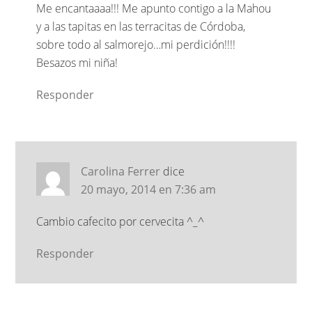
Me encantaaaa!!! Me apunto contigo a la Mahou
y a las tapitas en las terracitas de Córdoba,
sobre todo al salmorejo…mi perdición!!!!
Besazos mi niña!
Responder
Carolina Ferrer
dice
20 mayo, 2014 en 7:36 am
Cambio cafecito por cervecita ^_^
Responder