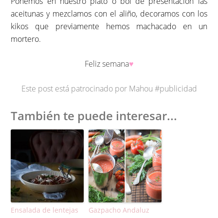
Ponemos en nuestro plato o bol de presentación las
aceitunas y mezclamos con el aliño, decoramos con los
kikos que previamente hemos machacado en un
mortero.
Feliz semana
♥︎
Este post está patrocinado por Mahou #publicidad
También te puede interesar...
Ensalada de lentejas
Gazpacho Andaluz