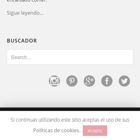
Sigue leyendo
...
BUSCADOR
Si continuas utilizando este sitio aceptas el uso de sus
Copyright © 2026 ·
Los Tragaldabas
by
La Fiebre del Oro
|
Privacidad
|
Cookies
Políticas de cookies.
.
Acepto