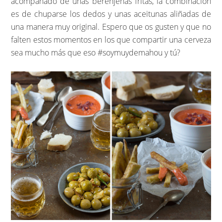
acompañado de unas berenjenas fritas, la combinación
es de chuparse los dedos y unas aceitunas aliñadas de
una manera muy original. Espero que os gusten y que no
falten estos momentos en los que compartir una cerveza
sea mucho más que eso #soymuydemahou y tú?