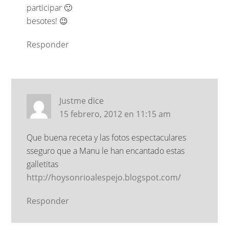
participar 🙂
besotes! 😉
Responder
Justme
dice
15 febrero, 2012 en 11:15 am
Que buena receta y las fotos espectaculares
sseguro que a Manu le han encantado estas
galletitas
http://hoysonrioalespejo.blogspot.com/
Responder