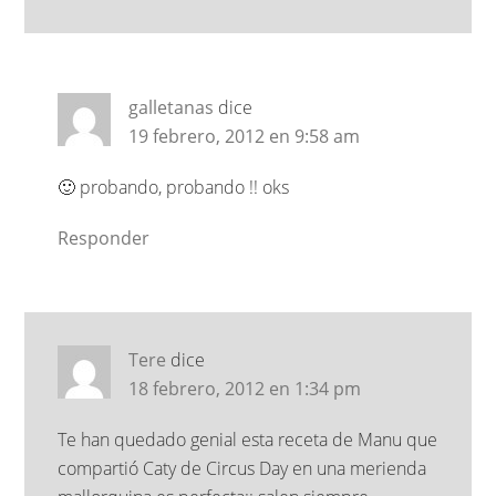
galletanas
dice
19 febrero, 2012 en 9:58 am
🙂 probando, probando !! oks
Responder
Tere
dice
18 febrero, 2012 en 1:34 pm
Te han quedado genial esta receta de Manu que
compartió Caty de Circus Day en una merienda