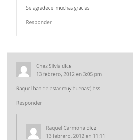
Se agradece, muchas gracias
Responder
Chez Silvia
dice
13 febrero, 2012 en 3:05 pm
Raquel han de estar muy buenas:) bss
Responder
Raquel Carmona
dice
13 febrero, 2012 en 11:11