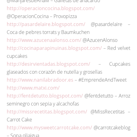
@ManjaresdeAnaM – Galletas de anacardo
http://operacioncocina.blogspot.com/
@OperacionCocina – Provopizza
http://pasardelaire.blogspot.com/
@pasardelaire –
Coca de pebres torrats y Baumkuchen
http://www.azucenaalonso.com/
@AzucenAlonso
http://cocinaparapinuinas.blogspot.com/
– Red velvet
cupcakes
http://desirvientadas.blogspot.com/
– Cupcakes
glaseados con corazón de nutella y grosellas
http://www.nanilabradoor.es
– #EmprendeAndTweet
http://www.matxi.com/
http://fentdetutto.blogspot.com/
@fentdetutto – Arroz
seminegro con sepia y alcachofas
http://missrecetitas.blogspot.com/
@MissRecetitas –
Carrot Cake
http://www.mysweetcarrotcake.com/
@carrotcakeblog
– Sopa oliaigua