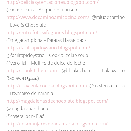
http://deliciasytentaciones.blogspot.com/
@anadelicias – Bisque de marisco
http://www.decaminoamicocina.com/
@raludecamino
– Love & Chocolate
http://entrefotosyfogones.blogspot.com/
@megacampiona – Patatas Hasselback
http://facilrapidoysano.blogspot.com/
@facilrapidoysano – Cook a leekie soup
@vero_lai – Muffins de dulce de leche
http://blaukitchen.com
@blaukitchen – Baklava o
Baqlawa (بقلاوة)
http://travienlacocina.blogspot.com/
@travienlacocina
– Bavaroise de naranja
http://magdalenasdechocolate.blogspot.com/
@magdalenaschoco
@roseta_bcn- Flaó
http://losmanjaresdeanamaria.blogspot.com/