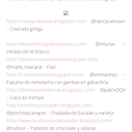
http://nancycatessen.blogspot.com/
@nancycatessen
– Costrada griega
http://www.tartasgalletasymas.com/
@mlunax –
Helado de té blanco
http://entucocinayenlamia.blogspot.com/
@maite_maicarai – Flaó
http://hoycocinavivi.blogspot.com/
@vivimartnez –
Espuma de remolacha con gambas en gabardina
http://dimequeesviernes.blogspot.com/
@patrixDQV
– Coca de trempó
http://pinchosycanapes.blogspot.com/
@pinchosycanapes – Ensalada de bacalao y naranja
http://www.losdeseosdelpaladar.blogspot.com/
@nubkor – Pastelito de chocolate y violetas