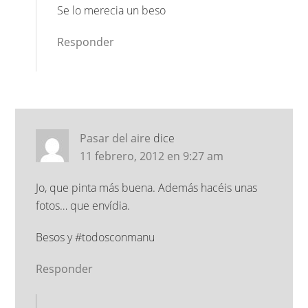
Se lo merecia un beso
Responder
Pasar del aire
dice
11 febrero, 2012 en 9:27 am
Jo, que pinta más buena. Además hacéis unas
fotos… que envídia.
Besos y #todosconmanu
Responder