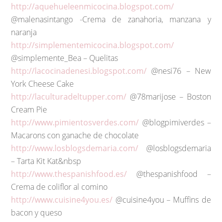
http://aquehueleenmicocina.blogspot.com/
@malenasintango -Crema de zanahoria, manzana y
naranja
http://simplementemicocina.blogspot.com/
@simplemente_Bea – Quelitas
http://lacocinadenesi.blogspot.com/
@nesi76 – New
York Cheese Cake
http://laculturadeltupper.com/
@78marijose – Boston
Cream Pie
http://www.pimientosverdes.com/
@blogpimiverdes –
Macarons con ganache de chocolate
http://www.losblogsdemaria.com/
@losblogsdemaria
– Tarta Kit Kat&nbsp
http://www.thespanishfood.es/
@thespanishfood –
Crema de coliflor al comino
http://www.cuisine4you.es/
@cuisine4you – Muffins de
bacon y queso