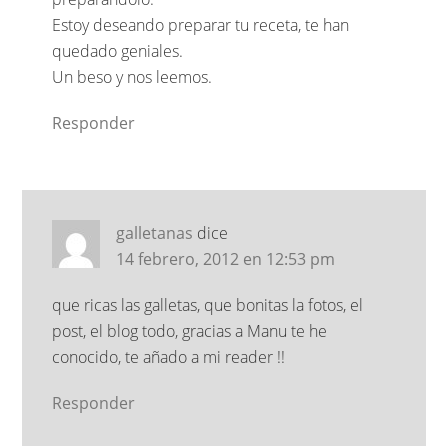
Estoy deseando preparar tu receta, te han
quedado geniales.
Un beso y nos leemos.
Responder
galletanas
dice
14 febrero, 2012 en 12:53 pm
que ricas las galletas, que bonitas la fotos, el
post, el blog todo, gracias a Manu te he
conocido, te añado a mi reader !!
Responder