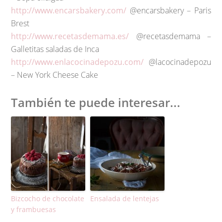
http://www.encarsbakery.com/
@encarsbakery – Paris
Brest
http://www.recetasdemama.es/
@recetasdemama –
Galletitas saladas de Inca
http://www.enlacocinadepozu.com/
@lacocinadepozu
– New York Cheese Cake
También te puede interesar...
Bizcocho de chocolate
Ensalada de lentejas
y frambuesas