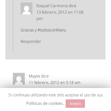
Raquel Carmona
dice
13 febrero, 2012 en 11:08
pm
Gracias y #todosconManu
Responder
Mayte
dice
11 febrero, 2012 en 5:18 am
Una receta fabulosa…para alguien especial :D!
Si continuas utilizando este sitio aceptas el uso de sus
Políticas de cookies.
.
Acepto
Mil besos.