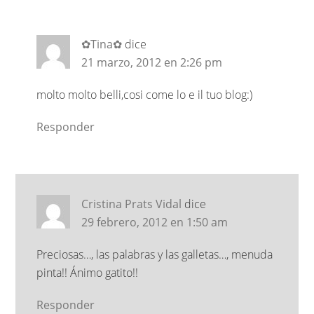
✿Tina✿
dice
21 marzo, 2012 en 2:26 pm
molto molto belli,cosi come lo e il tuo blog:)
Responder
Cristina Prats Vidal
dice
29 febrero, 2012 en 1:50 am
Preciosas…, las palabras y las galletas…, menuda
pinta!! Ánimo gatito!!
Responder