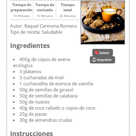
Tiempo de
Tiempo de
Tiempo
preparación
cocinado
total
10 Minutos
15 Minutos
25 Minutos
Autor:
Raquel Carmona Romero
Tipo de receta:
Saludable
Ingredientes
Salvar
400g de copos de avena
Imprimir
ecologica
3 plátanos
3 cucharadas de miel
1 cucharadita de esencia de vainilla
50g de semillas de girasol
50g de semillas de calabaza
50g de nueces
40g de coco rallado o copos de coco
25g de pasas
30g de almendras crudas
Instrucciones