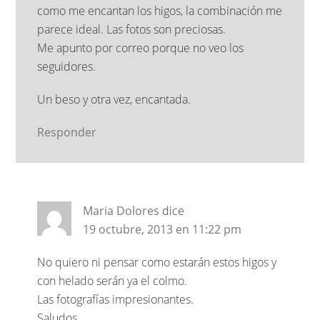
como me encantan los higos, la combinación me
parece ideal. Las fotos son preciosas.
Me apunto por correo porque no veo los
seguidores.
Un beso y otra vez, encantada.
Responder
Maria Dolores
dice
19 octubre, 2013 en 11:22 pm
No quiero ni pensar como estarán estos higos y
con helado serán ya el colmo.
Las fotografías impresionantes.
Saludos