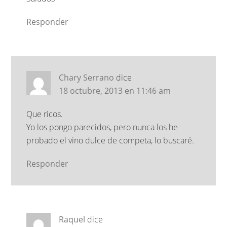
Responder
Chary Serrano
dice
18 octubre, 2013 en 11:46 am
Que ricos.
Yo los pongo parecidos, pero nunca los he
probado el vino dulce de competa, lo buscaré.
Responder
Raquel
dice