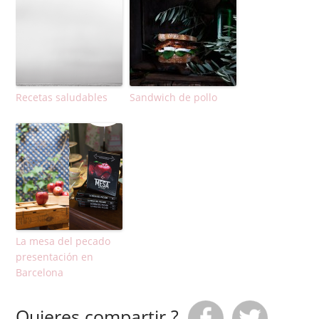
Recetas saludables
Sandwich de pollo
La mesa del pecado
presentación en
Barcelona
Quieres compartir ?