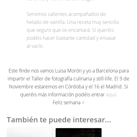
Servimos calientes acompañados de
helado de vainilla. Una receta muy sencilla
que seguro que os encantará. Si queréis
podéis hacer bastante cantidad y envasar
al vacío.
Este finde nos vamos Luisa Morón y yo a Barcelona para
impartir el Taller de fotografía culinaria y still-life. El 9 de
Noviembre estaremos en Córdoba y el 16 el Madrid. Si
queréis más información podéis entrar
aquí
.
Feliz semana
♥
También te puede interesar...