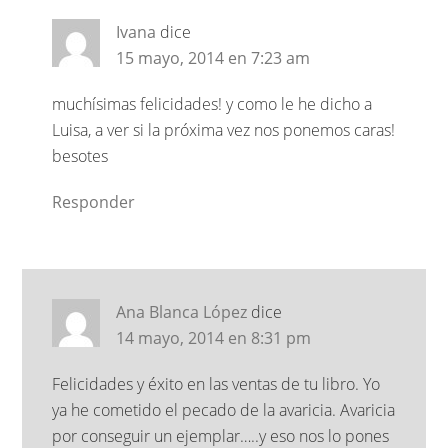
Ivana
dice
15 mayo, 2014 en 7:23 am
muchísimas felicidades! y como le he dicho a
Luisa, a ver si la próxima vez nos ponemos caras!
besotes
Responder
Ana Blanca López
dice
14 mayo, 2014 en 8:31 pm
Felicidades y éxito en las ventas de tu libro. Yo
ya he cometido el pecado de la avaricia. Avaricia
por conseguir un ejemplar…..y eso nos lo pones