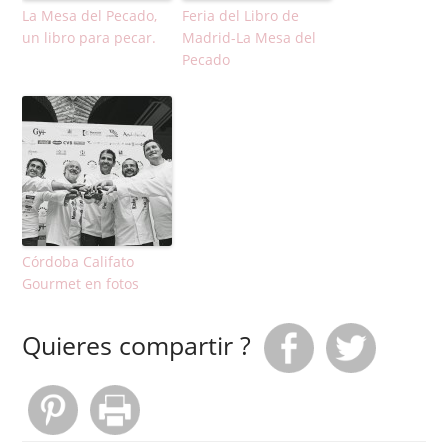
La Mesa del Pecado,
Feria del Libro de
un libro para pecar.
Madrid-La Mesa del
Pecado
Córdoba Califato
Gourmet en fotos
Quieres compartir ?