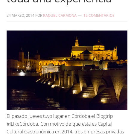
24 MARZO, 2014
POR
RAQUEL CARMONA
15 COMENTARIOS
El pasado jueves tuvo lugar en Córdoba el Blogtrip
#ILikeCórdoba. Con motivo de que esta es Capital
Cultural Gastronómica en 2014, tres empresas privadas