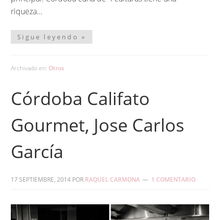
riqueza…
Sigue leyendo »
Archivado en:
Otros
Córdoba Califato
Gourmet, Jose Carlos
García
17 SEPTIEMBRE, 2014
POR
RAQUEL CARMONA
1 COMENTARIO