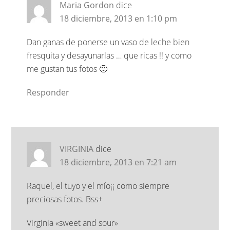
Maria Gordon
dice
18 diciembre, 2013 en 1:10 pm
Dan ganas de ponerse un vaso de leche bien
fresquita y desayunarlas … que ricas !! y como
me gustan tus fotos 🙂
Responder
VIRGINIA
dice
18 diciembre, 2013 en 7:21 am
Raquel, el tuyo y el mío¡¡ como siempre
preciosas fotos. Bss+
Virginia «sweet and sour»