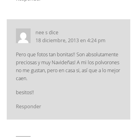
nee s
dice
18 diciembre, 2013 en 4:24 pm
Pero que fotos tan bonitas!! Son absolutamente
preciosas y muy Navideñas! A mi los polvorones
no me gustan, pero en casa si, así que a lo mejor
caen.
besitos!!
Responder