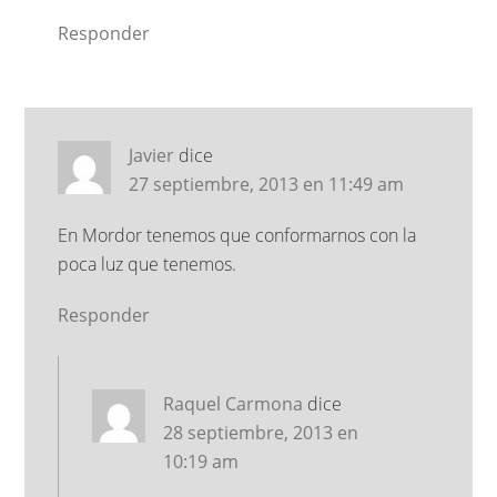
Responder
Javier
dice
27 septiembre, 2013 en 11:49 am
En Mordor tenemos que conformarnos con la
poca luz que tenemos.
Responder
Raquel Carmona
dice
28 septiembre, 2013 en
10:19 am