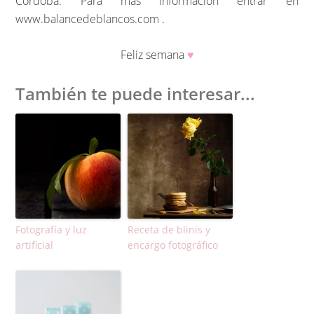
Córdoba. Para más información entrar en
www.balancedeblancos.com .
Feliz semana
♥
También te puede interesar...
Fotografía y luz
Receta de blinis y
artificial
encargo fotográfico