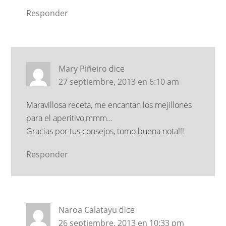
Responder
Mary Piñeiro
dice
27 septiembre, 2013 en 6:10 am
Maravillosa receta, me encantan los mejillones
para el aperitivo,mmm…
Gracias por tus consejos, tomo buena nota!!!
Responder
Naroa Calatayu
dice
26 septiembre, 2013 en 10:33 pm