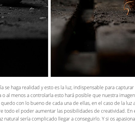
 se haga realidad y esto es la luz, indispensable para capturar e
a o al menos a controlarla esto hará posible que nuestra image
 quedo con lo bueno de cada una de ellas, en el caso de la luz a
 todo el poder aumentar las posibilidades de creatividad. En e
z natural sería complicado llegar a conseguirlo. Y si os apasion