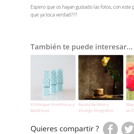
Espero que os hayan gustado las fotos, con este 
que ya toca verdad???
También te puede interesar...
El Enfoque: FrontFocus y
Receta de blinis y
Mayo
BackFocus
encargo fotográfico
en 
Quieres compartir ?