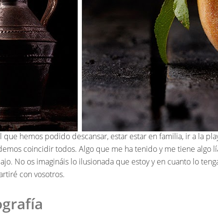
que hemos podido descansar, estar estar en familia, ir a la playa
os coincidir todos. Algo que me ha tenido y me tiene algo líad
ajo. No os imagináis lo ilusionada que estoy y en cuanto lo teng
rtiré con vosotros.
ografía