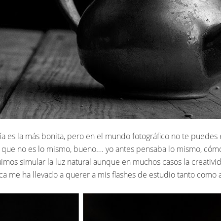
fía es la más bonita, pero en el mundo fotográfico no te puedes es
 que no es lo mismo, bueno…. yo antes pensaba lo mismo, cómo 
uimos simular la luz natural aunque en muchos casos la creativ
a me ha llevado a querer a mis flashes de estudio tanto como a