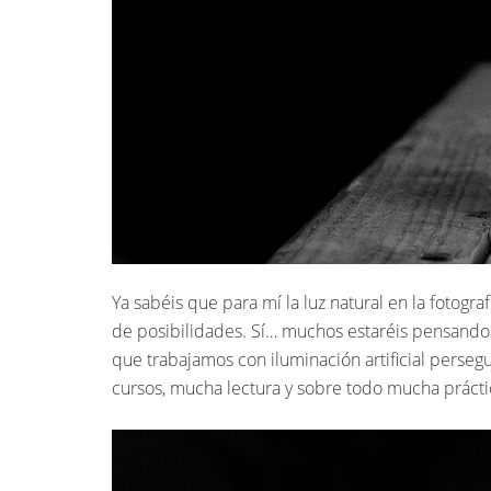
Ya sabéis que para mí la luz natural en la fotogra
de posibilidades. Sí… muchos estaréis pensando
que trabajamos con iluminación artificial perseg
cursos, mucha lectura y sobre todo mucha práctic