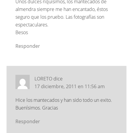
Unos dulces riquísimos, los mantecados de
almendra siempre me han encantado, éstos
seguro que los pruebo. Las fotografías son
espectaculares.
Besos
Responder
LORETO
dice
17 diciembre, 2011 en 11:56 am
Hice los mantecados y han sido todo un exito.
Buenísimos. Gracias
Responder