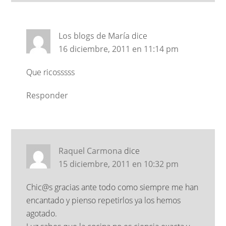
Los blogs de María
dice
16 diciembre, 2011 en 11:14 pm
Que ricosssss
Responder
Raquel Carmona
dice
15 diciembre, 2011 en 10:32 pm
Chic@s gracias ante todo como siempre me han
encantado y pienso repetirlos ya los hemos
agotado.