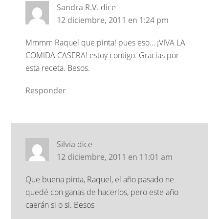
Sandra R.V.
dice
12 diciembre, 2011 en 1:24 pm
Mmmm Raquel que pinta! pues eso… ¡VIVA LA
COMIDA CASERA! estoy contigo. Gracias por
esta receta. Besos.
Responder
Silvia
dice
12 diciembre, 2011 en 11:01 am
Que buena pinta, Raquel, el año pasado ne
quedé con ganas de hacerlos, pero este año
caerán si o si. Besos