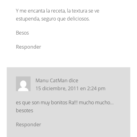
Y me encanta la receta, la textura se ve
estupenda, seguro que deliciosos.
Besos
Responder
Manu CatMan
dice
15 diciembre, 2011 en 2:24 pm
es que son muy bonitos Ra!!! mucho mucho…
besotes
Responder