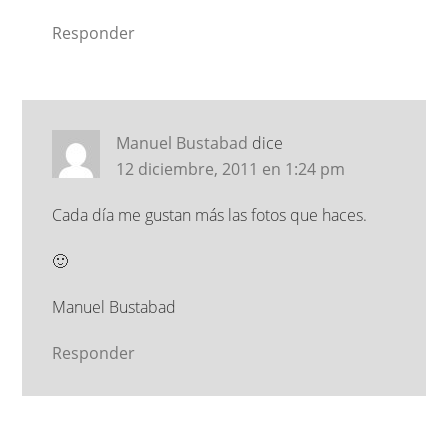
Responder
Manuel Bustabad
dice
12 diciembre, 2011 en 1:24 pm
Cada día me gustan más las fotos que haces.
🙂
Manuel Bustabad
Responder