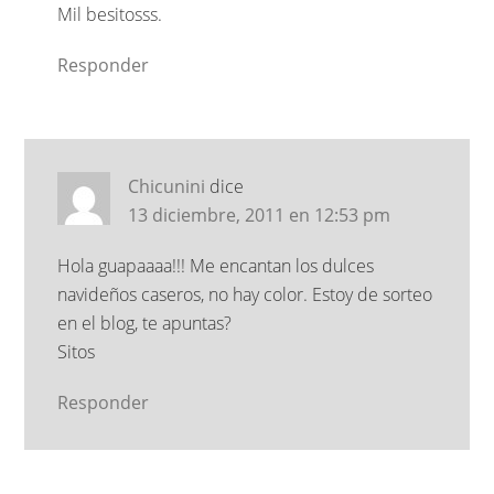
Mil besitosss.
Responder
Chicunini
dice
13 diciembre, 2011 en 12:53 pm
Hola guapaaaa!!! Me encantan los dulces
navideños caseros, no hay color. Estoy de sorteo
en el blog, te apuntas?
Sitos
Responder