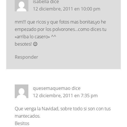
isabella
dice
12 diciembre, 2011 en 10:00 pm
mm!!! que ricos y que fotos mas bonitas,yo he
empezado por los polvorones…como dices tu
«arriba lo casero» ^^
besotes! 😉
Responder
quesemaquemao
dice
12 diciembre, 2011 en 7:35 pm
Que venga la Navidad, sobre todo si son con tus
mantecados.
Besitos