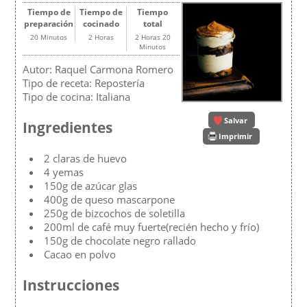
Tiempo de
Tiempo de
Tiempo
preparación
cocinado
total
20 Minutos
2 Horas
2 Horas 20
Minutos
Autor:
Raquel Carmona Romero
Tipo de receta:
Repostería
Tipo de cocina:
Italiana
Salvar
Ingredientes
Imprimir
2 claras de huevo
4 yemas
150g de azúcar glas
400g de queso mascarpone
250g de bizcochos de soletilla
200ml de café muy fuerte(recién hecho y frío)
150g de chocolate negro rallado
Cacao en polvo
Instrucciones