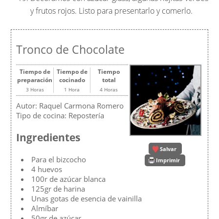
y frutos rojos. Listo para presentarlo y comerlo.
Tronco de Chocolate
Tiempo de
Tiempo de
Tiempo
preparación
cocinado
total
3 Horas
1 Hora
4 Horas
Autor:
Raquel Carmona Romero
Tipo de cocina:
Repostería
Ingredientes
Salvar
Para el bizcocho
Imprimir
4 huevos
100r de azúcar blanca
125gr de harina
Unas gotas de esencia de vainilla
Almíbar
50gr de azúcar