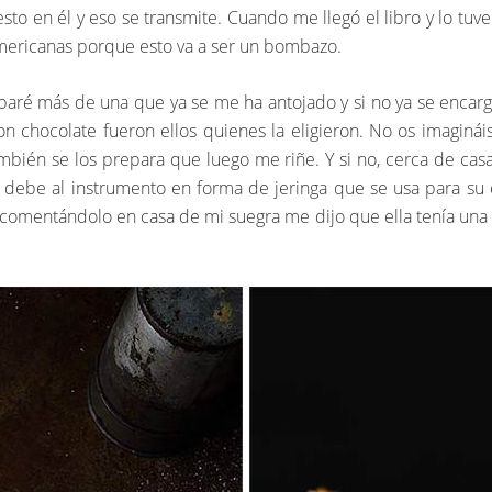
sto en él y eso se transmite. Cuando me llegó el libro y lo tu
americanas porque esto va a ser un bombazo.
robaré más de una que ya se me ha antojado y si no ya se encar
n chocolate fueron ellos quienes la eligieron. No os imaginái
bién se los prepara que luego me riñe. Y si no, cerca de cas
e debe al instrumento en forma de jeringa que se usa para s
comentándolo en casa de mi suegra me dijo que ella tenía una chu