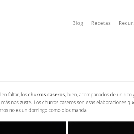
Blog
Recetas
Recur
S
n faltar, los
churros caseros
, bien, acompañados de un rico 
más nos guste. Los churros caseros son esas elaboraciones qu
urros no es un domingo como dios manda.