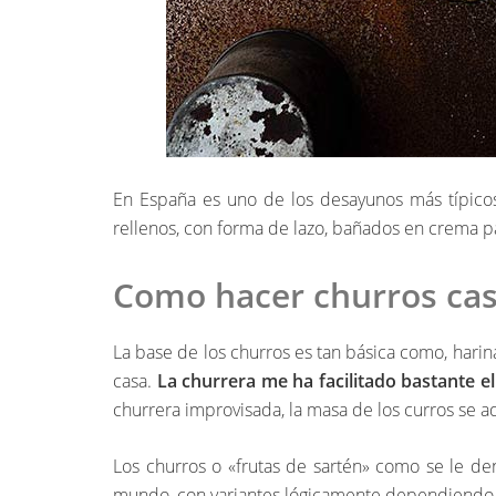
En España es uno de los desayunos más típicos 
rellenos, con forma de lazo, bañados en crema pas
Como hacer churros ca
La base de los churros es tan básica como, hari
casa.
La churrera me ha facilitado bastante e
churrera improvisada, la masa de los curros se 
Los churros o «frutas de sartén» como se le d
mundo, con variantes lógicamente dependiendo