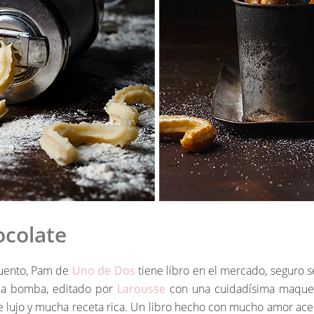
ocolate
cuento, Pam de
Uno de Dos
tiene libro en el mercado, seguro s
es la bomba, editado por
Larousse
con una cuidadísima maqueta
ujo y mucha receta rica. Un libro hecho con mucho amor acerc