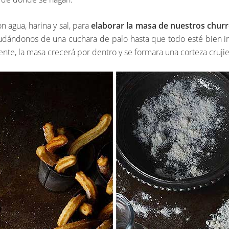
 agua, harina y sal, para
elaborar la masa de nuestros chur
udándonos de una cuchara de palo hasta que todo esté bien in
ente, la masa crecerá por dentro y se formara una corteza crujie