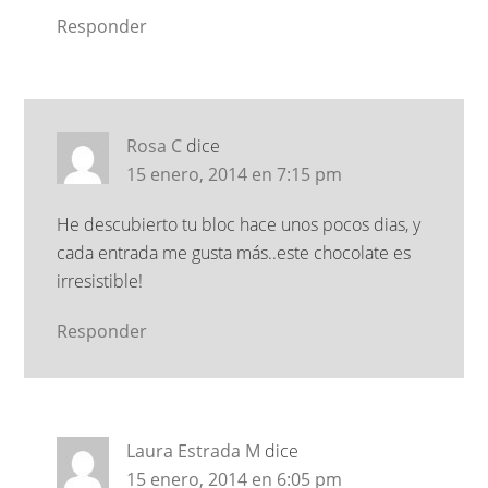
Responder
Rosa C
dice
15 enero, 2014 en 7:15 pm
He descubierto tu bloc hace unos pocos dias, y
cada entrada me gusta más..este chocolate es
irresistible!
Responder
Laura Estrada M
dice
15 enero, 2014 en 6:05 pm