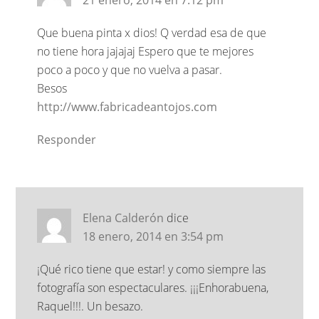
Que buena pinta x dios! Q verdad esa de que
no tiene hora jajajaj Espero que te mejores
poco a poco y que no vuelva a pasar.
Besos
http://www.fabricadeantojos.com
Responder
Elena Calderón
dice
18 enero, 2014 en 3:54 pm
¡Qué rico tiene que estar! y como siempre las
fotografía son espectaculares. ¡¡¡Enhorabuena,
Raquel!!!. Un besazo.