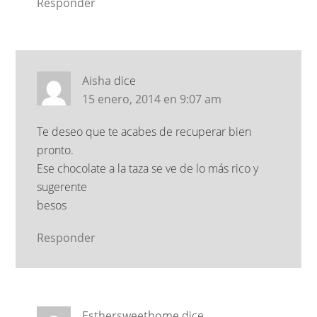
Responder
Aisha
dice
15 enero, 2014 en 9:07 am
Te deseo que te acabes de recuperar bien
pronto.
Ese chocolate a la taza se ve de lo más rico y
sugerente
besos
Responder
Esthersweethome
dice