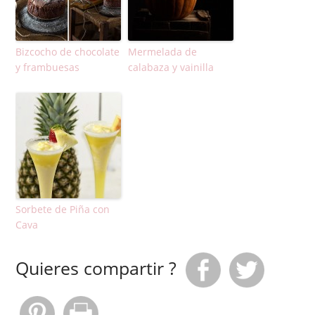
Bizcocho de chocolate
Mermelada de
y frambuesas
calabaza y vainilla
Sorbete de Piña con
Cava
Quieres compartir ?