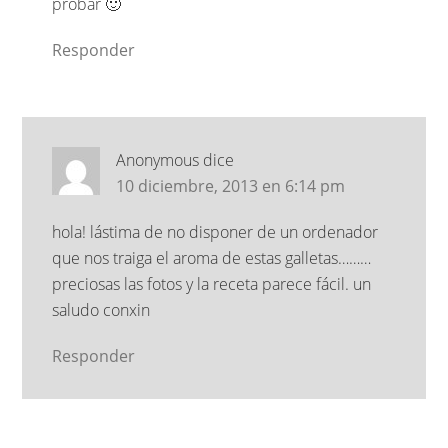
probar 🙂
Responder
Anonymous
dice
10 diciembre, 2013 en 6:14 pm
hola! lástima de no disponer de un ordenador
que nos traiga el aroma de estas galletas………
preciosas las fotos y la receta parece fácil. un
saludo conxin
Responder