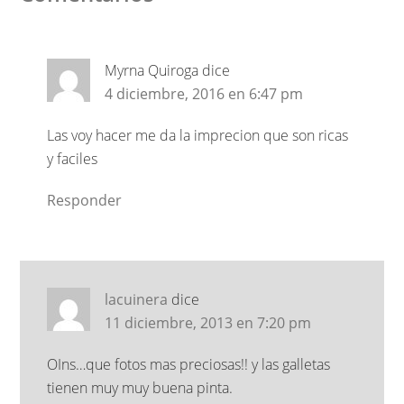
Myrna Quiroga
dice
4 diciembre, 2016 en 6:47 pm
Las voy hacer me da la imprecion que son ricas
y faciles
Responder
lacuinera
dice
11 diciembre, 2013 en 7:20 pm
OIns…que fotos mas preciosas!! y las galletas
tienen muy muy buena pinta.