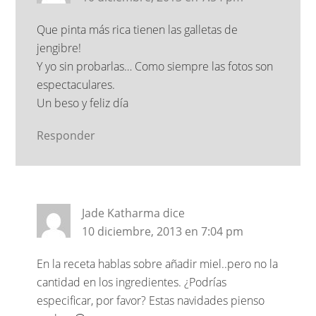
Que pinta más rica tienen las galletas de
jengibre!
Y yo sin probarlas… Como siempre las fotos son
espectaculares.
Un beso y feliz día
Responder
Jade Katharma
dice
10 diciembre, 2013 en 7:04 pm
En la receta hablas sobre añadir miel..pero no la
cantidad en los ingredientes. ¿Podrías
especificar, por favor? Estas navidades pienso