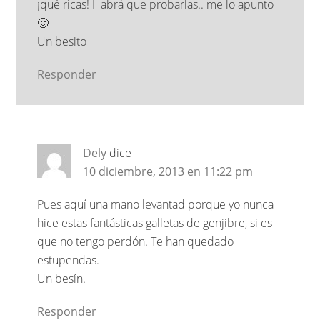
¡qué ricas! Habrá que probarlas.. me lo apunto
🙂
Un besito
Responder
Dely
dice
10 diciembre, 2013 en 11:22 pm
Pues aquí una mano levantad porque yo nunca
hice estas fantásticas galletas de genjibre, si es
que no tengo perdón. Te han quedado
estupendas.
Un besín.
Responder