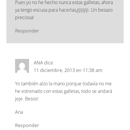
Pues yo no he hecho nunca estas galletas, ahora
ya tengo escusa para hacerlas,jijijijiji. Un besazo
preciosa!
Responder
ANA
dice
11 diciembre, 2013 en 11:38 am
Yo también alzo la mano porque todavía no me
he estrenado con estas galletas, todo se andará
jeje. Besos!
Ana
Responder