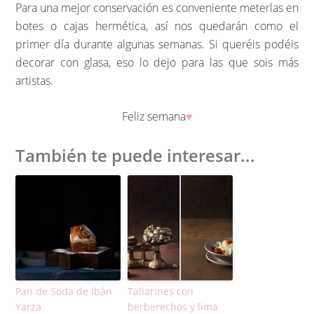
Para una mejor conservación es conveniente meterlas en
botes o cajas hermética, así nos quedarán como el
primer día durante algunas semanas. Si queréis podéis
decorar con glasa, eso lo dejo para las que sois más
artistas.
Feliz semana
♥︎
También te puede interesar...
Pan de Soda de Ibán
Tallarines con
Yarza
berberechos y lima