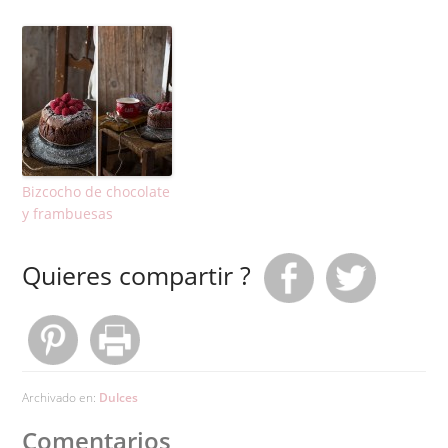
Bizcocho de chocolate
y frambuesas
Quieres compartir ?
Archivado en:
Dulces
Comentarios