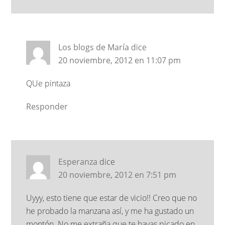
Los blogs de María
dice
20 noviembre, 2012 en 11:07 pm
QUe pintaza
Responder
Esperanza
dice
20 noviembre, 2012 en 7:51 pm
Uyyy, esto tiene que estar de vicio!! Creo que no
he probado la manzana así, y me ha gustado un
montón. No me extraña que te hayas picado en