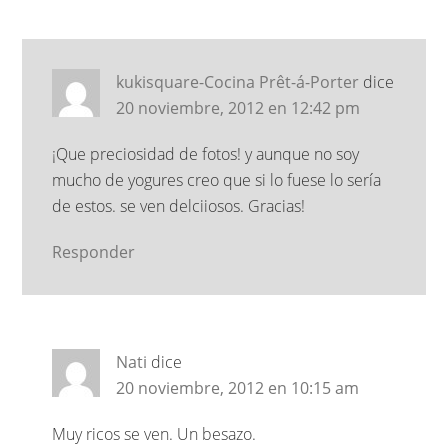
kukisquare-Cocina Prêt-á-Porter
dice
20 noviembre, 2012 en 12:42 pm
¡Que preciosidad de fotos! y aunque no soy
mucho de yogures creo que si lo fuese lo sería
de estos. se ven delciiosos. Gracias!
Responder
Nati
dice
20 noviembre, 2012 en 10:15 am
Muy ricos se ven. Un besazo.