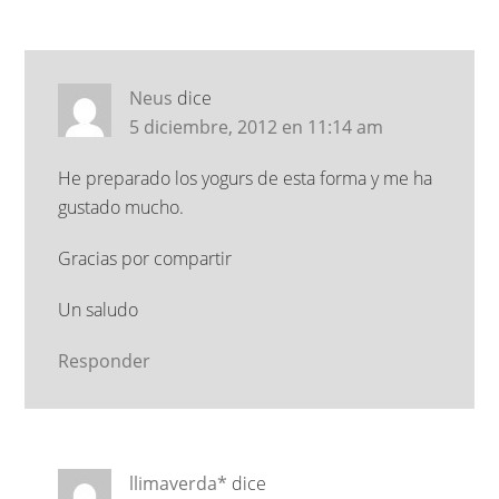
Neus
dice
5 diciembre, 2012 en 11:14 am
He preparado los yogurs de esta forma y me ha
gustado mucho.
Gracias por compartir
Un saludo
Responder
llimaverda*
dice