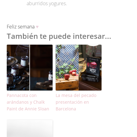
aburridos yogures.
Feliz semana
♥
También te puede interesar...
Pannacota con
La mesa del pecado
arándanos y Chalk
presentación en
Paint de Annie Sloan
Barcelona