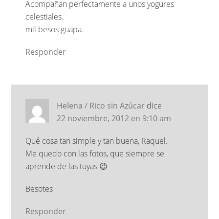
Acompañan perfectamente a unos yogures
celestiales.
mil besos guapa.
Responder
Helena / Rico sin Azúcar
dice
22 noviembre, 2012 en 9:10 am
Qué cosa tan simple y tan buena, Raquel.
Me quedo con las fotos, que siempre se
aprende de las tuyas 😉
Besotes
Responder