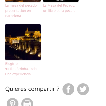
La mesa del pecado
La Mesa del Pecado,
presentación en
un libro para pecar.
Barcelona
Blogtrip
#ILikeCórdoba, toda
una experiencia
Quieres compartir ?