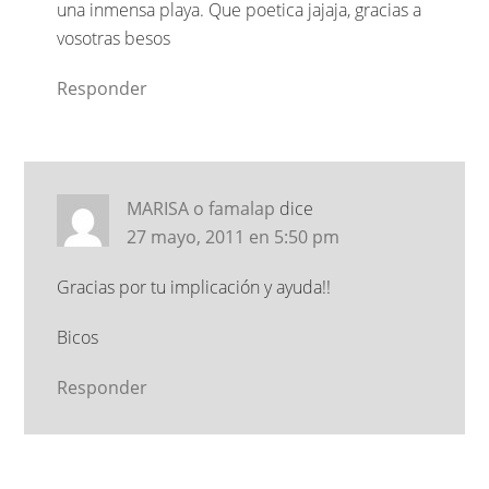
una inmensa playa. Que poetica jajaja, gracias a
vosotras besos
Responder
MARISA o famalap
dice
27 mayo, 2011 en 5:50 pm
Gracias por tu implicación y ayuda!!
Bicos
Responder