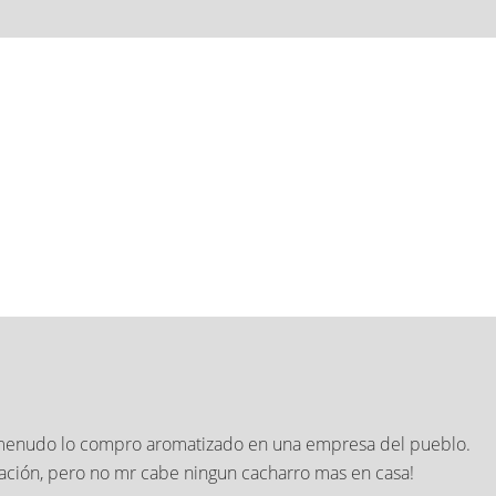
a menudo lo compro aromatizado en una empresa del pueblo.
tación, pero no mr cabe ningun cacharro mas en casa!