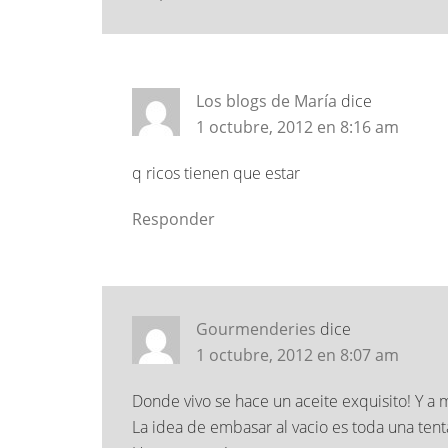
Los blogs de María
dice
1 octubre, 2012 en 8:16 am
q ricos tienen que estar
Responder
Gourmenderies
dice
1 octubre, 2012 en 8:07 am
Donde vivo se hace un aceite exquisito! Y 
La idea de embasar al vacio es toda una ten