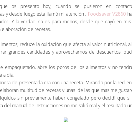
que os presento hoy, cuando se pusieron en contact
 y desde luego esta llamó mi atención .
Foodsaver V2860
ha
vador. Y la verdad no es para menos, desde que cayó en mi
a elaboración de recetas.
limentos, reduce la oxidación que afecta al valor nutricional, a
rar grandes cantidades y aprovecharnos de descuentos, pud
 empaquetado, abre los poros de los alimentos y no tendrem
 a día.
anera de presentarla era con una receta. Mirando por la red enc
s elaboran multitud de recetas y unas de las que mas me gustar
 líquidos sin previamente haber congelado pero decidí que si
a del manual de instrucciones no me salió mal y el resultado un