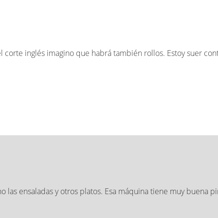
l corte inglés imagino que habrá también rollos. Estoy suer con
 las ensaladas y otros platos. Esa máquina tiene muy buena pin