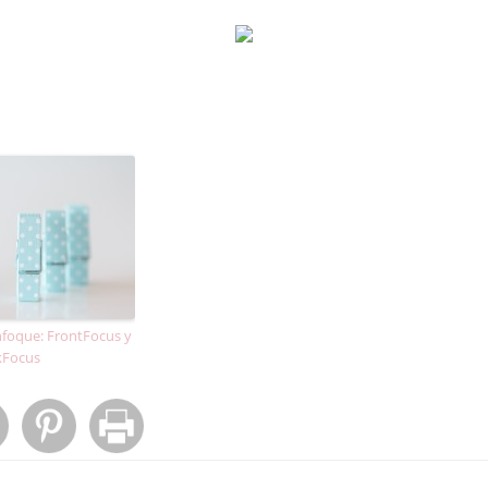
nfoque: FrontFocus y
kFocus