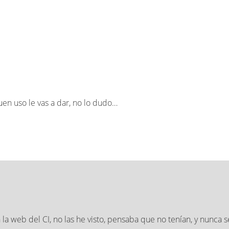
uen uso le vas a dar, no lo dudo…
la web del CI, no las he visto, pensaba que no tenían, y nunca