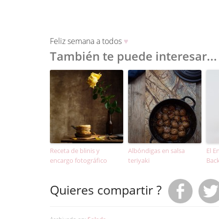
Feliz semana a todos
♥
También te puede interesar...
Receta de blinis y
Albóndigas en salsa
El E
encargo fotográfico
teriyaki
Bac
Quieres compartir ?