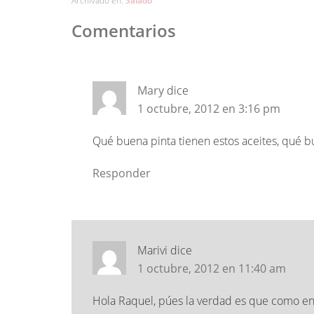
Archivado en:
Salado
Comentarios
Mary
dice
1 octubre, 2012 en 3:16 pm
Qué buena pinta tienen estos aceites, qué b
Responder
Marivi
dice
1 octubre, 2012 en 11:40 am
Hola Raquel, púes la verdad es que como en 