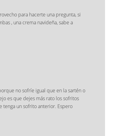
rovecho para hacerte una pregunta, si
bas , una crema navideña, sabe a
rque no sofríe igual que en la sartén o
o es que dejes más rato los sofritos
 tenga un sofrito anterior. Espero