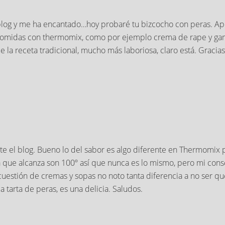
u blog y me ha encantado…hoy probaré tu bizcocho con peras. Ap
omidas con thermomix, como por ejemplo crema de rape y gam
 la receta tradicional, mucho más laboriosa, claro está. Gracias
 el blog. Bueno lo del sabor es algo diferente en Thermomix po
ue alcanza son 100º así que nunca es lo mismo, pero mi consej
cuestión de cremas y sopas no noto tanta diferencia a no ser que
 tarta de peras, es una delicia. Saludos.