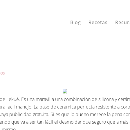
Blog
Recetas
Recur
IOS
e Lekué. Es una maravilla una combinación de silicona y cerámi
a fácil manejo. La base de cerámica perfecta resistente a cortes
 vaya publicidad gratuita. Si es que lo bueno merece la pena com
iendo que va a ser tan fácil el desmoldar que seguro que a má
l mismo.