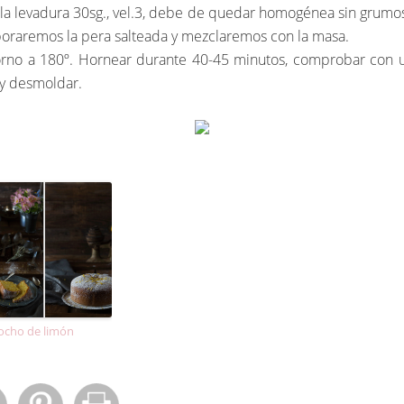
a y la levadura 30sg., vel.3, debe de quedar homogénea sin grum
poraremos la pera salteada y mezclaremos con la masa.
rno a 180º. Hornear durante 40-45 minutos, comprobar con una
 y desmoldar.
ocho de limón