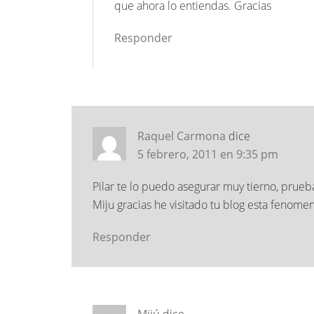
que ahora lo entiendas. Gracias
Responder
Raquel Carmona
dice
5 febrero, 2011 en 9:35 pm
Pilar te lo puedo asegurar muy tierno, prueb
Miju gracias he visitado tu blog esta fenomen
Responder