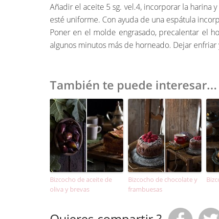
Añadir el aceite 5 sg. vel.4, incorporar la harin
esté uniforme. Con ayuda de una espátula incor
Poner en el molde engrasado, precalentar el ho
algunos minutos más de horneado. Dejar enfriar
También te puede interesar...
Bizcocho de aceite de
Bizcocho de chocolate y
Bizc
oliva y brevas
frambuesas
Quieres compartir ?