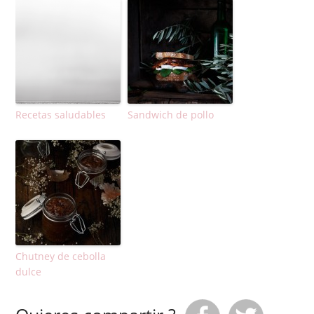
Recetas saludables
Sandwich de pollo
Chutney de cebolla
dulce