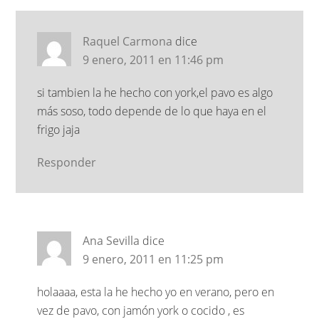
Raquel Carmona
dice
9 enero, 2011 en 11:46 pm
si tambien la he hecho con york,el pavo es algo
más soso, todo depende de lo que haya en el
frigo jaja
Responder
Ana Sevilla
dice
9 enero, 2011 en 11:25 pm
holaaaa, esta la he hecho yo en verano, pero en
vez de pavo, con jamón york o cocido , es