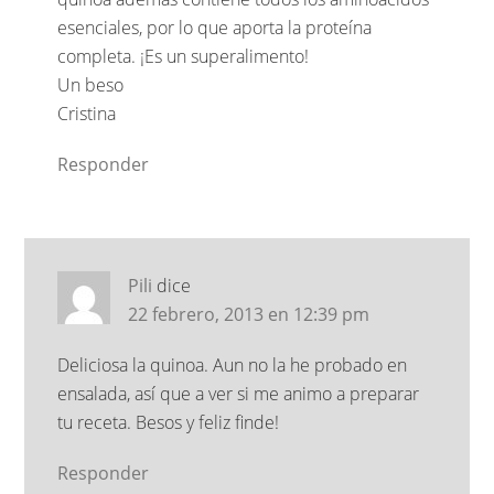
esenciales, por lo que aporta la proteína
completa. ¡Es un superalimento!
Un beso
Cristina
Responder
Pili
dice
22 febrero, 2013 en 12:39 pm
Deliciosa la quinoa. Aun no la he probado en
ensalada, así que a ver si me animo a preparar
tu receta. Besos y feliz finde!
Responder