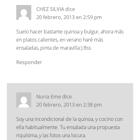
CHEZ SILVIA
dice
20 febrero, 2013 en 2:59 pm
Suelo hacer bastante quinoa y bulgur, ahora más
en platos calientes, en verano haré más
ensaladas, pinta de maravilla:) Bss
Responder
Nuria Eme
dice
20 febrero, 2013 en 2:38 pm
Soy una incondicional de la quinoa, y cocino con
ella habitualmente. Tu ensalada una propuesta
riquísima, y las fotos una locura.