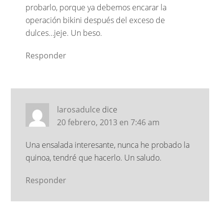
probarlo, porque ya debemos encarar la
operación bikini después del exceso de
dulces…jeje. Un beso.
Responder
larosadulce
dice
20 febrero, 2013 en 7:46 am
Una ensalada interesante, nunca he probado la
quinoa, tendré que hacerlo. Un saludo.
Responder