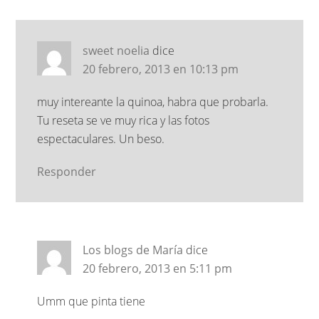
sweet noelia
dice
20 febrero, 2013 en 10:13 pm
muy intereante la quinoa, habra que probarla.
Tu reseta se ve muy rica y las fotos
espectaculares. Un beso.
Responder
Los blogs de María
dice
20 febrero, 2013 en 5:11 pm
Umm que pinta tiene