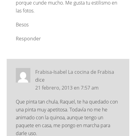
porque cunde mucho. Me gusta tu estilismo en
las fotos.
Besos
Responder
Frabisa-Isabel La cocina de Frabisa
dice
21 febrero, 2013 en 7:57 am
Que pinta tan chula, Raquel, te ha quedado con
una pinta muy apetitosa. Todavía no me he
animado con la quinoa, aunque tengo un
paquete en casa, me pongo en marcha para
darle uso.