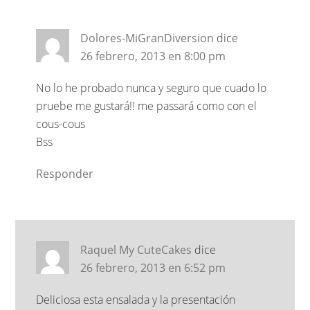
Dolores-MiGranDiversion
dice
26 febrero, 2013 en 8:00 pm
No lo he probado nunca y seguro que cuado lo
pruebe me gustará!! me passará como con el
cous-cous
Bss
Responder
Raquel My CuteCakes
dice
26 febrero, 2013 en 6:52 pm
Deliciosa esta ensalada y la presentación