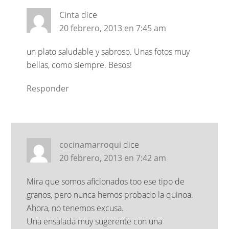
Cinta
dice
20 febrero, 2013 en 7:45 am
un plato saludable y sabroso. Unas fotos muy
bellas, como siempre. Besos!
Responder
cocinamarroqui
dice
20 febrero, 2013 en 7:42 am
Mira que somos aficionados too ese tipo de
granos, pero nunca hemos probado la quinoa.
Ahora, no tenemos excusa.
Una ensalada muy sugerente con una