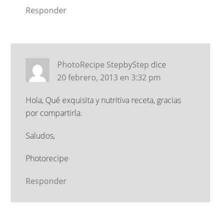
Responder
PhotoRecipe StepbyStep
dice
20 febrero, 2013 en 3:32 pm
Hola, Qué exquisita y nutritiva receta, gracias
por compartirla.
Saludos,
Photorecipe
Responder