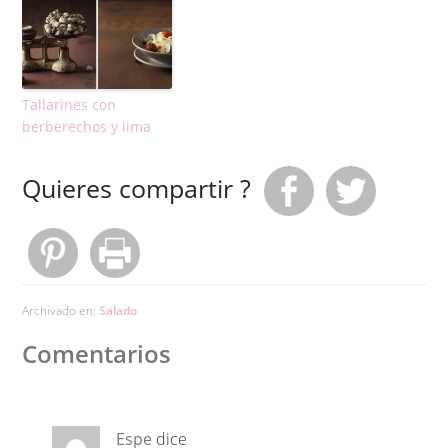
Tallarines con
berberechos y lima
Quieres compartir ?
Archivado en:
Salado
Comentarios
Espe
dice