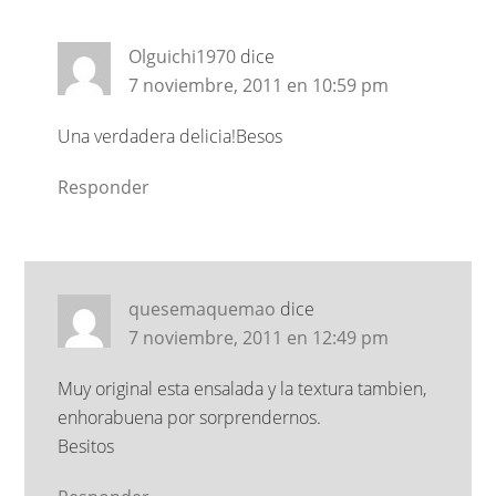
Olguichi1970
dice
7 noviembre, 2011 en 10:59 pm
Una verdadera delicia!Besos
Responder
quesemaquemao
dice
7 noviembre, 2011 en 12:49 pm
Muy original esta ensalada y la textura tambien,
enhorabuena por sorprendernos.
Besitos