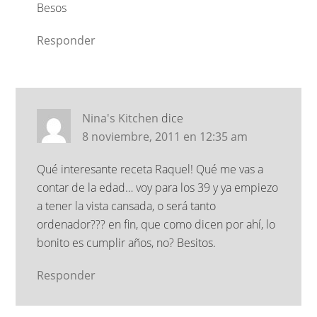
Besos
Responder
Nina's Kitchen
dice
8 noviembre, 2011 en 12:35 am
Qué interesante receta Raquel! Qué me vas a
contar de la edad… voy para los 39 y ya empiezo
a tener la vista cansada, o será tanto
ordenador??? en fin, que como dicen por ahí, lo
bonito es cumplir años, no? Besitos.
Responder