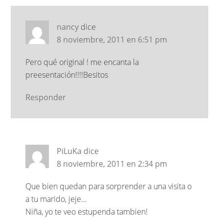
nancy
dice
8 noviembre, 2011 en 6:51 pm
Pero qué original ! me encanta la
preesentación!!!!Besitos
Responder
PiLuKa
dice
8 noviembre, 2011 en 2:34 pm
Que bien quedan para sorprender a una visita o
a tu marido, jeje…
Niña, yo te veo estupenda tambien!