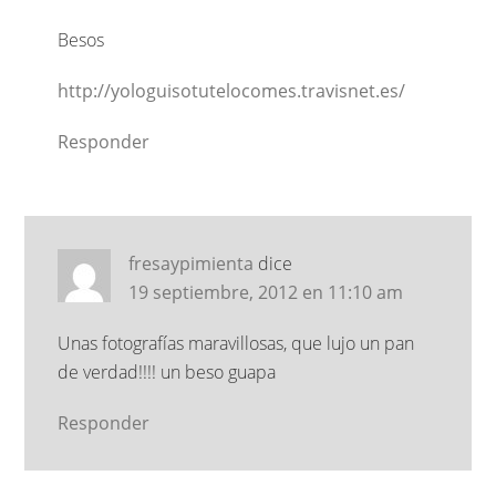
Besos
http://yologuisotutelocomes.travisnet.es/
Responder
fresaypimienta
dice
19 septiembre, 2012 en 11:10 am
Unas fotografías maravillosas, que lujo un pan
de verdad!!!! un beso guapa
Responder