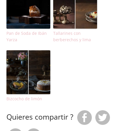
Pan de Soda de Ibán
Tallarines con
Yarza
berberechos y lima
Bizcocho de limón
Quieres compartir ?