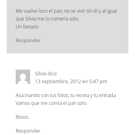
Me vuelve loco el pan, no se vivir sin él y al igual
que Silvia me lo comería solo.
Un besazo
Responder
Silvia
dice
13 septiembre, 2012 en 5:47 pm
Alucinando con tus fotos, tu receta y tu entrada.
Vamos que me comía el pan solo.
Besos.
Responder