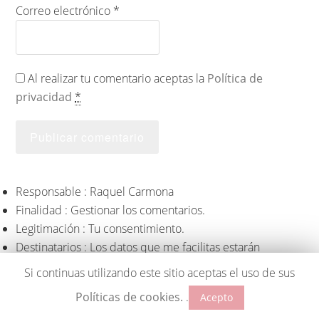
Correo electrónico
*
Al realizar tu comentario aceptas la
Política de
privacidad
*
Responsable : Raquel Carmona
Finalidad : Gestionar los comentarios.
Legitimación : Tu consentimiento.
Destinatarios : Los datos que me facilitas estarán
ubicados en los servidores de 1&1(proveedor de hosting
Si continuas utilizando este sitio aceptas el uso de sus
de Lostragaldabas.net) dentro de la UE.
Políticas de cookies.
.
Acepto
Derechos : Podrás ejercer tus derechos, entre otros, a