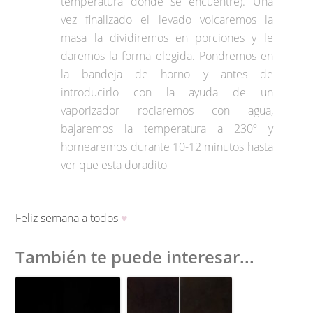
temperatura donde se encuentre). Una
vez finalizado el levado volcaremos la
masa la dividiremos en porciones y le
daremos la forma elegida. Pondremos en
la bandeja de horno y antes de
introducirlo con la ayuda de un
vaporizador rociaremos con agua,
bajaremos la temperatura a 230º y
hornearemos durante 10-12 minutos hasta
ver que esta doradito
Feliz semana a todos
♥
También te puede interesar...