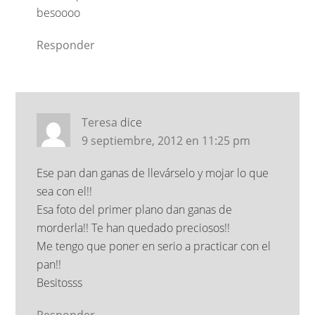
besoooo
Responder
Teresa
dice
9 septiembre, 2012 en 11:25 pm
Ese pan dan ganas de llevárselo y mojar lo que
sea con el!!
Esa foto del primer plano dan ganas de
morderla!! Te han quedado preciosos!!
Me tengo que poner en serio a practicar con el
pan!!
Besitosss