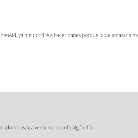
henAid, ya me pondré a hacer panes porque lo de amasar a mano
bado todavía, a ver si me decido algún día.