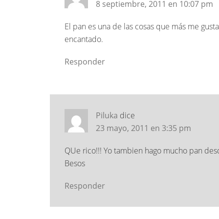
8 septiembre, 2011 en 10:07 pm
El pan es una de las cosas que más me gusta
encantado.
Responder
Piluka
dice
23 mayo, 2011 en 3:35 pm
QUe rico!!! Yo tambien hago mucho pan des
Besos
Responder