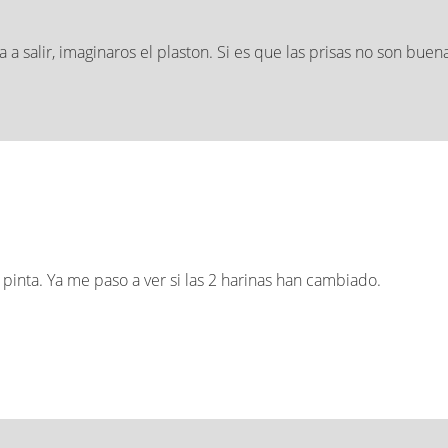
salir, imaginaros el plaston. Si es que las prisas no son buen
inta. Ya me paso a ver si las 2 harinas han cambiado.