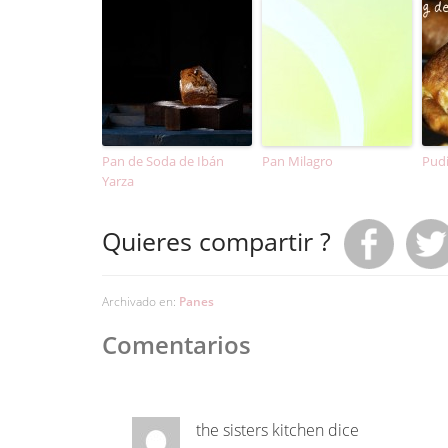
Pan de Soda de Ibán
Pan Milagro
Pudi
Yarza
Quieres compartir ?
Archivado en:
Panes
Comentarios
the sisters kitchen
dice