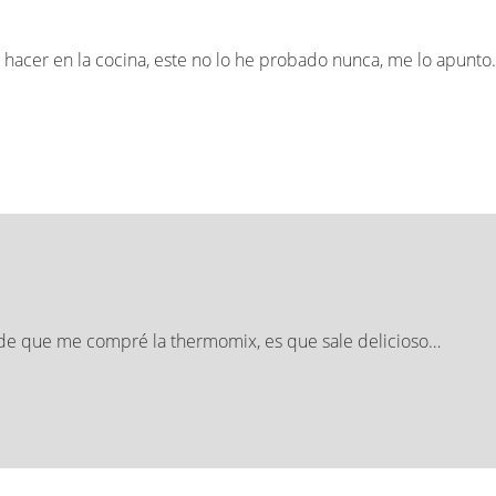
 hacer en la cocina, este no lo he probado nunca, me lo apunt
de que me compré la thermomix, es que sale delicioso…