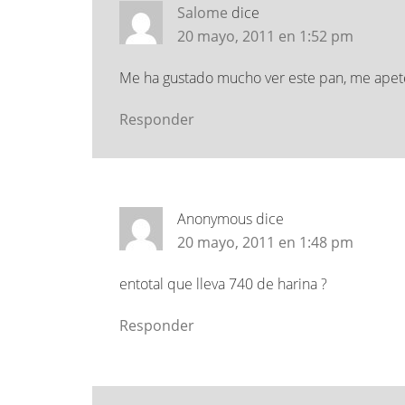
Salome
dice
20 mayo, 2011 en 1:52 pm
Me ha gustado mucho ver este pan, me apete
Responder
Anonymous
dice
20 mayo, 2011 en 1:48 pm
entotal que lleva 740 de harina ?
Responder