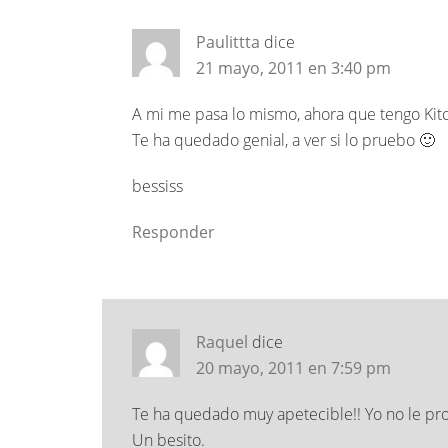
Paulittta
dice
21 mayo, 2011 en 3:40 pm
A mi me pasa lo mismo, ahora que tengo Kitc
Te ha quedado genial, a ver si lo pruebo 🙂
bessiss
Responder
Raquel
dice
20 mayo, 2011 en 7:59 pm
Te ha quedado muy apetecible!! Yo no le pro
Un besito.