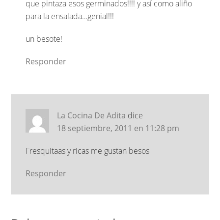
que pintaza esos germinados!!!! y así como aliño
para la ensalada…genial!!!
un besote!
Responder
La Cocina De Adita
dice
18 septiembre, 2011 en 11:28 pm
Fresquitaas y ricas me gustan besos
Responder