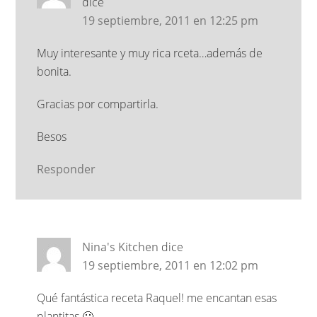
dice
19 septiembre, 2011 en 12:25 pm
Muy interesante y muy rica rceta…además de
bonita.
Gracias por compartirla.
Besos
Responder
Nina's Kitchen
dice
19 septiembre, 2011 en 12:02 pm
Qué fantástica receta Raquel! me encantan esas
plantitas 🙂