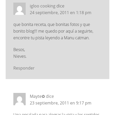
igloo cooking
dice
24 septiembre, 2011 en 1:18 pm
que bonita receta, que bonitas fotos y que
bonito blog!!! me quedo por aquí a seguirte,
encontre tu pista leyendo a Manu catman.
Besos,
Nieves.
Responder
Mayte✿
dice
23 septiembre, 2011 en 9:17 pm
Una ensalada para alegrar la vista y los sentidos.