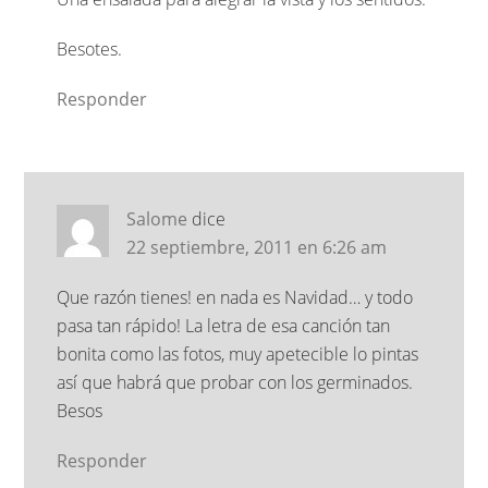
Besotes.
Responder
Salome
dice
22 septiembre, 2011 en 6:26 am
Que razón tienes! en nada es Navidad… y todo
pasa tan rápido! La letra de esa canción tan
bonita como las fotos, muy apetecible lo pintas
así que habrá que probar con los germinados.
Besos
Responder