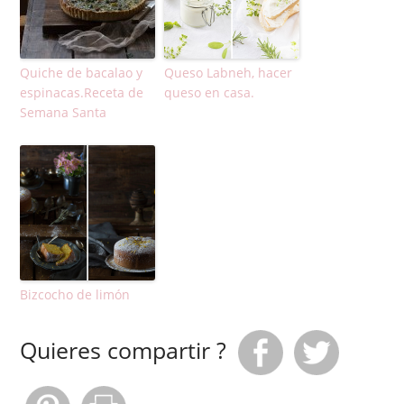
Quiche de bacalao y
Queso Labneh, hacer
espinacas.Receta de
queso en casa.
Semana Santa
Bizcocho de limón
Quieres compartir ?