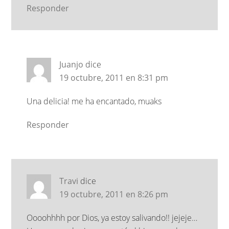
Responder
Juanjo
dice
19 octubre, 2011 en 8:31 pm
Una delicia! me ha encantado, muaks
Responder
Travi
dice
19 octubre, 2011 en 8:26 pm
Oooohhhh por Dios, ya estoy salivando!! jejeje…