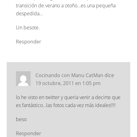
transición de verano a otoño…es una pequeña
despedida…
Un besote.
Responder
Cocinando con Manu CatMan
dice
19 octubre, 2011 en 1:05 pm
lo he visto en twitter y queria venir a decirte que
es fantástico…las fotos cada vez más ideales!!!!
beso
Responder