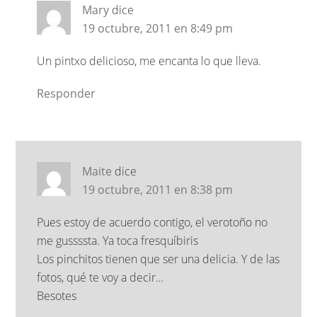
Mary
dice
19 octubre, 2011 en 8:49 pm
Un pintxo delicioso, me encanta lo que lleva.
Responder
Maite
dice
19 octubre, 2011 en 8:38 pm
Pues estoy de acuerdo contigo, el verotoño no
me gussssta. Ya toca fresquíbiris
Los pinchitos tienen que ser una delicia. Y de las
fotos, qué te voy a decir…
Besotes