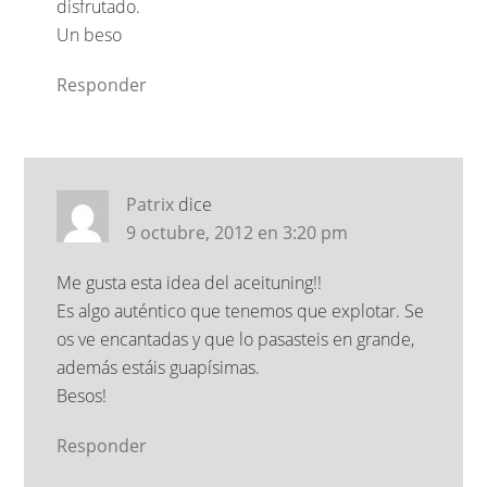
disfrutado.
Un beso
Responder
Patrix
dice
9 octubre, 2012 en 3:20 pm
Me gusta esta idea del aceituning!!
Es algo auténtico que tenemos que explotar. Se
os ve encantadas y que lo pasasteis en grande,
además estáis guapísimas.
Besos!
Responder