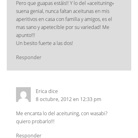
Pero que guapas estáis!! Y lo del «aceituning»
suena genial, nunca faltan aceitunas en mis
aperitivos en casa con familia y amigos, es el
mas sano y apetecible por su variedad! Me
apunto!!!
Un besito fuerte a las dos!
Responder
Erica
dice
8 octubre, 2012 en 12:33 pm
Me encanta lo del aceituning, con wasabi?
quiero probarlo!!!
Responder