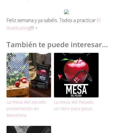
Feliz semana y ya sabéis. Todos a practicar
El
Aceituning
!!!
♥
También te puede interesar...
La mesa del pecado
La Mesa del Pecado,
presentación en
un libro para pecar.
Barcelona