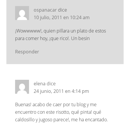
ospanacar
dice
10 julio, 2011 en 10:24 am
¡Wowwwww!, quien pillara un plato de estos
para comer hoy, ¡que rico!. Un besin
Responder
elena
dice
24 junio, 2011 en 4:14 pm
Buenas! acabo de caer por tu blog y me
encuentro con este risotto, qué pinta! qué
caldosillo y jugoso parece!, me ha encantado.