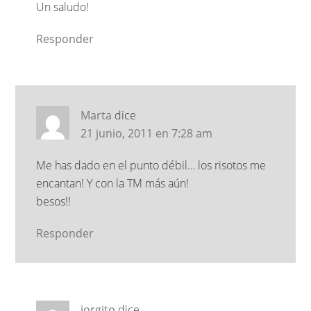
Un saludo!
Responder
Marta
dice
21 junio, 2011 en 7:28 am
Me has dado en el punto débil… los risotos me
encantan! Y con la TM más aún!
besos!!
Responder
jorgito
dice