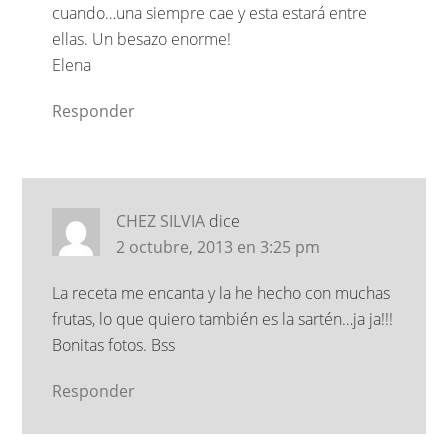
cuando…una siempre cae y esta estará entre
ellas. Un besazo enorme!
Elena
Responder
CHEZ SILVIA
dice
2 octubre, 2013 en 3:25 pm
La receta me encanta y la he hecho con muchas
frutas, lo que quiero también es la sartén…ja ja!!!
Bonitas fotos. Bss
Responder