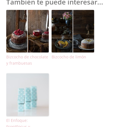
También te puede interesar...
Bizcocho de chocolate
Bizcocho de limón
y frambuesas
El Enfoque:
FrontFocus y