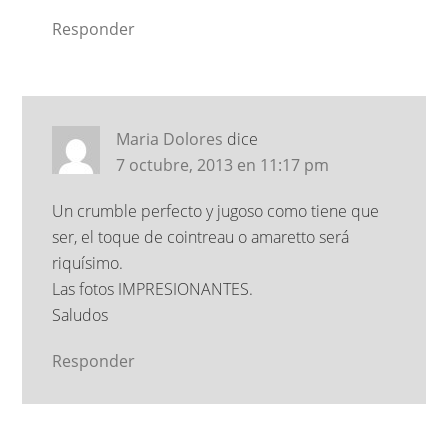
Responder
Maria Dolores
dice
7 octubre, 2013 en 11:17 pm
Un crumble perfecto y jugoso como tiene que
ser, el toque de cointreau o amaretto será
riquísimo.
Las fotos IMPRESIONANTES.
Saludos
Responder