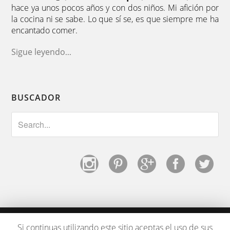
hace ya unos pocos años y con dos niños. Mi afición por
la cocina ni se sabe. Lo que sí se, es que siempre me ha
encantado comer.
Sigue leyendo
...
BUSCADOR
Si continuas utilizando este sitio aceptas el uso de sus
Copyright © 2026 ·
Los Tragaldabas
by
La Fiebre del Oro
|