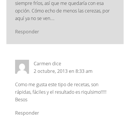
siempre fríos, así que me quedaría con esa
opción. Cómo echo de menos las cerezas, por
aquí ya no se ven….
Responder
Carmen
dice
2 octubre, 2013 en 8:33 am
Como me gusta este tipo de recetas, son
rápidas, fáciles y el resultado es riquísimo!!!!!
Besos
Responder