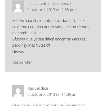
La cajita de nieveselena
dice
2 octubre, 2013 en 2:35 pm
Me encanta el crumble, la verdad es que el
crujiente combina perfectamente con cientos
de combinaciones.
Lástima que ya sea difícil encontrar cerezas…
pero hay mas frutas 😉
Nieves
Responder
Raquel
dice
2 octubre, 2013 en 11:05 am
Que maravilla de crumble, y así presentado