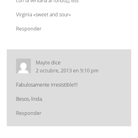
con la ventana al fondo¡¡¡ Bss
Virginia «sweet and sour»
Responder
Mayte
dice
2 octubre, 2013 en 9:10 pm
Fabulosamente irresistible!!!
Besos, linda.
Responder