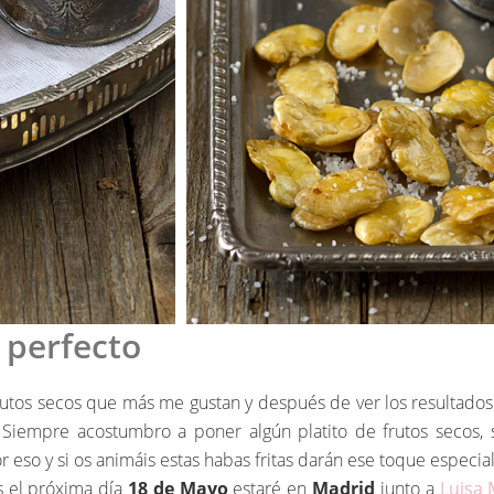
o perfecto
frutos secos que más me gustan y después de ver los resultado
Siempre acostumbro a poner algún platito de frutos secos, s
 eso y si os animáis estas habas fritas darán ese toque especial
s el próxima día
18 de Mayo
estaré en
Madrid
junto a
Luisa