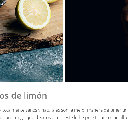
os de limón
raro, totalmente sanos y naturales son la mejor manera de tene
gustan. Tengo que deciros que a este le he puesto un toquecillo