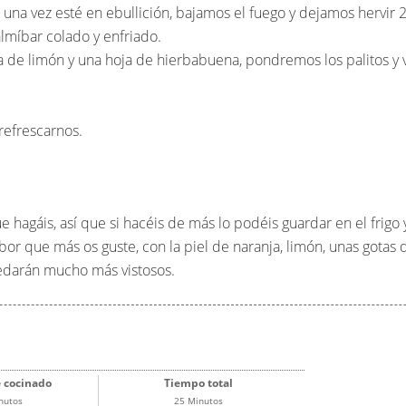
una vez esté en ebullición, bajamos el fuego y dejamos hervir 
míbar colado y enfriado.
 de limón y una hoja de hierbabuena, pondremos los palitos y 
refrescarnos.
e hagáis, así que si hacéis de más lo podéis guardar en el frigo
or que más os guste, con la piel de naranja, limón, unas gotas de
uedarán mucho más vistosos.
 cocinado
Tiempo total
nutos
25 Minutos