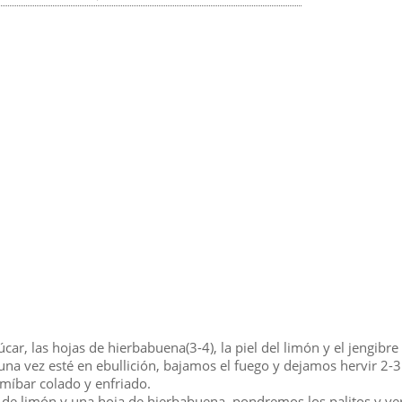
car, las hojas de hierbabuena(3-4), la piel del limón y el jengibre
na vez esté en ebullición, bajamos el fuego y dejamos hervir 2-
míbar colado y enfriado.
de limón y una hoja de hierbabuena, pondremos los palitos y ver