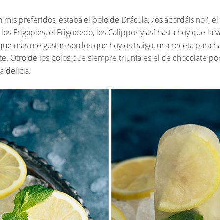
n mis preferidos, estaba el polo de Drácula, ¿os acordáis no?, 
os Frigopies, el Frigodedo, los Calippos y así hasta hoy que la v
e más me gustan son los que hoy os traigo, una receta para ha
te. Otro de los polos que siempre triunfa es el de chocolate po
 delicia.