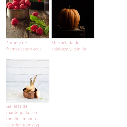
Sorbete de
Mermelada de
frambuesas y cava
calabaza y vainilla
Galletas de
mantequilla con
tomillo limonero
{Gordon Ramsay}