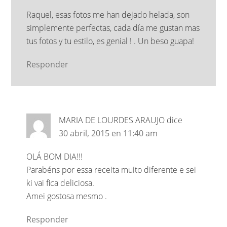
Raquel, esas fotos me han dejado helada, son
simplemente perfectas, cada día me gustan mas
tus fotos y tu estilo, es genial ! . Un beso guapa!
Responder
MARIA DE LOURDES ARAUJO
dice
30 abril, 2015 en 11:40 am
OLÁ BOM DIA!!!
Parabéns por essa receita muito diferente e sei
ki vai fica deliciosa.
Amei gostosa mesmo .
Responder