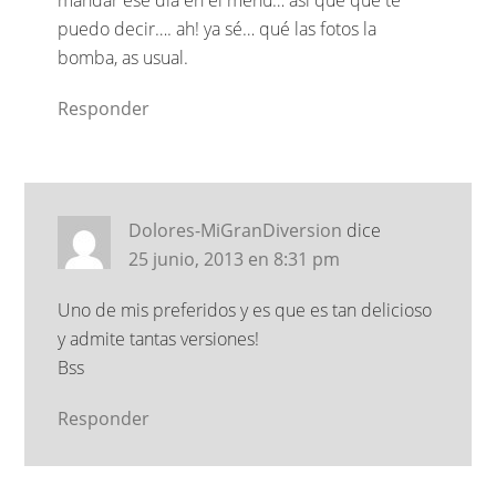
puedo decir…. ah! ya sé… qué las fotos la
bomba, as usual.
Responder
Dolores-MiGranDiversion
dice
25 junio, 2013 en 8:31 pm
Uno de mis preferidos y es que es tan delicioso
y admite tantas versiones!
Bss
Responder