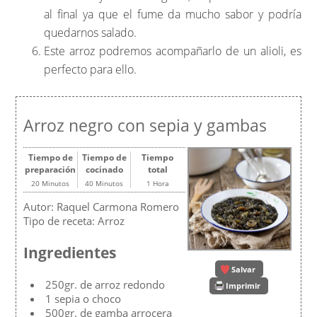
al final ya que el fume da mucho sabor y podría
quedarnos salado.
Este arroz podremos acompañarlo de un alioli, es
perfecto para ello.
Arroz negro con sepia y gambas
Tiempo de
Tiempo de
Tiempo
preparación
cocinado
total
20 Minutos
40 Minutos
1 Hora
Autor:
Raquel Carmona Romero
Tipo de receta:
Arroz
Ingredientes
Salvar
250gr. de arroz redondo
Imprimir
1 sepia o choco
500gr. de gamba arrocera