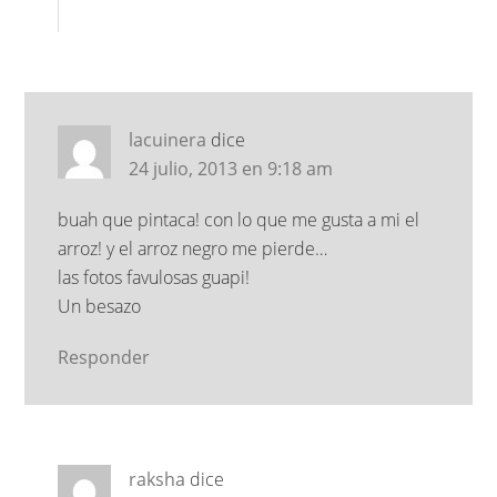
lacuinera
dice
24 julio, 2013 en 9:18 am
buah que pintaca! con lo que me gusta a mi el
arroz! y el arroz negro me pierde…
las fotos favulosas guapi!
Un besazo
Responder
raksha
dice