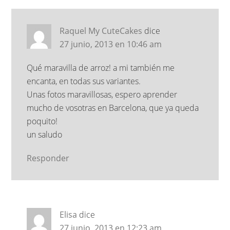
Raquel My CuteCakes
dice
27 junio, 2013 en 10:46 am
Qué maravilla de arroz! a mi también me
encanta, en todas sus variantes.
Unas fotos maravillosas, espero aprender
mucho de vosotras en Barcelona, que ya queda
poquito!
un saludo
Responder
Elisa
dice
27 junio, 2013 en 12:23 am