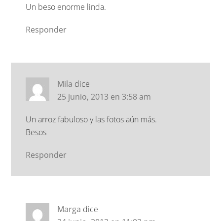
Un beso enorme linda.
Responder
Mila
dice
25 junio, 2013 en 3:58 am
Un arroz fabuloso y las fotos aún más.
Besos
Responder
Marga
dice