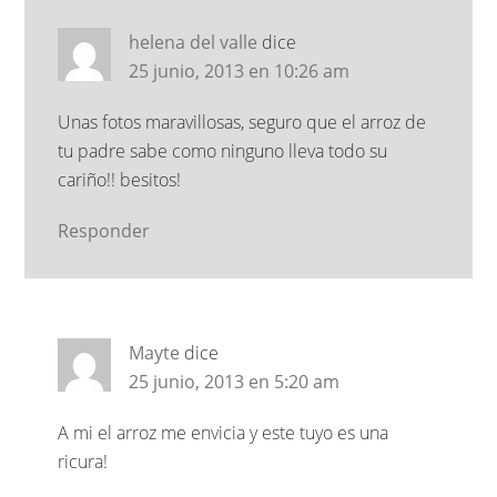
helena del valle
dice
25 junio, 2013 en 10:26 am
Unas fotos maravillosas, seguro que el arroz de
tu padre sabe como ninguno lleva todo su
cariño!! besitos!
Responder
Mayte
dice
25 junio, 2013 en 5:20 am
A mi el arroz me envicia y este tuyo es una
ricura!