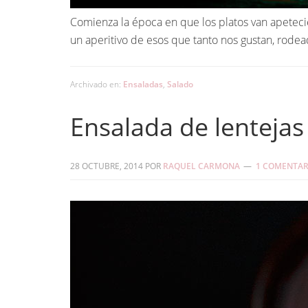
Comienza la época en que los platos van apeteci
un aperitivo de esos que tanto nos gustan, rodea
Archivado en:
Ensaladas
,
Salado
Ensalada de lentejas
28 OCTUBRE, 2014
POR
RAQUEL CARMONA
1 COMENTAR