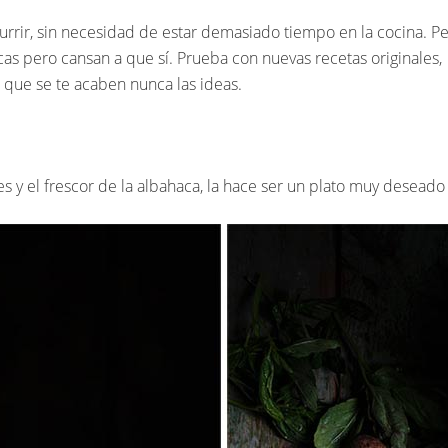
currir, sin necesidad de estar demasiado tiempo en la cocina.
cas pero cansan a que sí. Prueba con nuevas recetas originales, 
a que se te acaben nunca las ideas.
es y el frescor de la albahaca, la hace ser un plato muy deseado