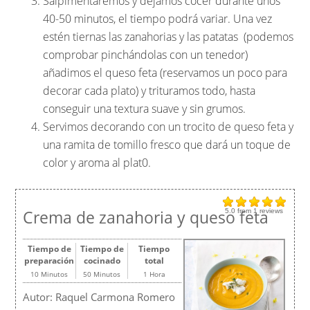
Salpimentaremos y dejamos cocer durante unos
40-50 minutos, el tiempo podrá variar. Una vez
estén tiernas las zanahorias y las patatas (podemos
comprobar pinchándolas con un tenedor)
añadimos el queso feta (reservamos un poco para
decorar cada plato) y trituramos todo, hasta
conseguir una textura suave y sin grumos.
Servimos decorando con un trocito de queso feta y
una ramita de tomillo fresco que dará un toque de
color y aroma al plat0.
Crema de zanahoria y queso feta
5.0
from
1
reviews
Tiempo de
Tiempo de
Tiempo
preparación
cocinado
total
10 Minutos
50 Minutos
1 Hora
Autor:
Raquel Carmona Romero