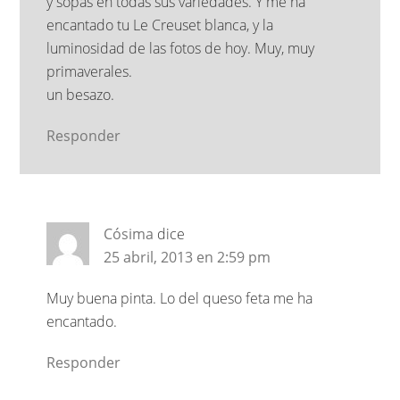
y sopas en todas sus variedades. Y me ha
encantado tu Le Creuset blanca, y la
luminosidad de las fotos de hoy. Muy, muy
primaverales.
un besazo.
Responder
Cósima
dice
25 abril, 2013 en 2:59 pm
Muy buena pinta. Lo del queso feta me ha
encantado.
Responder