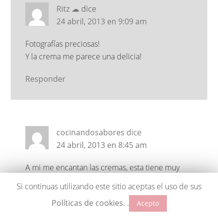
Ritz ☁
dice
24 abril, 2013 en 9:09 am
Fotografías preciosas!
Y la crema me parece una delicia!
Responder
cocinandosabores
dice
24 abril, 2013 en 8:45 am
A mi me encantan las cremas, esta tiene muy
buena pinta, ya puedo imaginar la cara de tu
Si continuas utilizando este sitio aceptas el uso de sus
madre al enterarse que te has comido un
Políticas de cookies.
.
Acepto
platazo de crema! pero es lo que tiene, nuestros