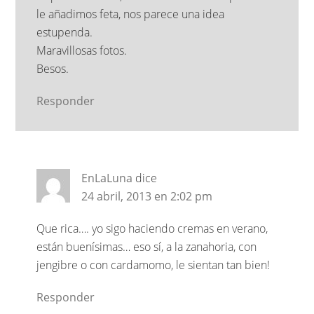
le añadimos feta, nos parece una idea
estupenda.
Maravillosas fotos.
Besos.
Responder
EnLaLuna
dice
24 abril, 2013 en 2:02 pm
Que rica…. yo sigo haciendo cremas en verano,
están buenísimas… eso sí, a la zanahoria, con
jengibre o con cardamomo, le sientan tan bien!
Responder