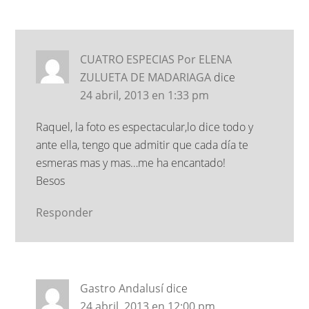
CUATRO ESPECIAS Por ELENA
ZULUETA DE MADARIAGA
dice
24 abril, 2013 en 1:33 pm
Raquel, la foto es espectacular,lo dice todo y
ante ella, tengo que admitir que cada día te
esmeras mas y mas…me ha encantado!
Besos
Responder
Gastro Andalusí
dice
24 abril, 2013 en 12:00 pm