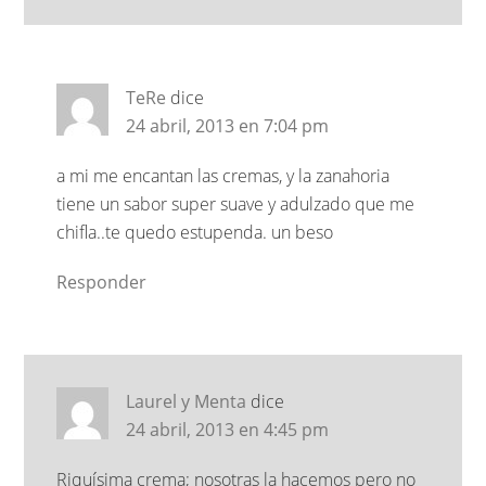
TeRe
dice
24 abril, 2013 en 7:04 pm
a mi me encantan las cremas, y la zanahoria
tiene un sabor super suave y adulzado que me
chifla..te quedo estupenda. un beso
Responder
Laurel y Menta
dice
24 abril, 2013 en 4:45 pm
Riquísima crema; nosotras la hacemos pero no