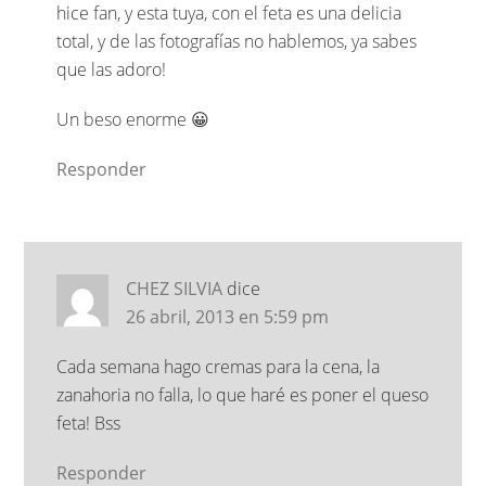
hice fan, y esta tuya, con el feta es una delicia
total, y de las fotografías no hablemos, ya sabes
que las adoro!
Un beso enorme 😀
Responder
CHEZ SILVIA
dice
26 abril, 2013 en 5:59 pm
Cada semana hago cremas para la cena, la
zanahoria no falla, lo que haré es poner el queso
feta! Bss
Responder