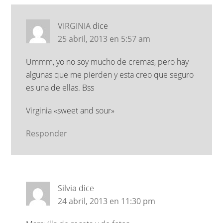
VIRGINIA
dice
25 abril, 2013 en 5:57 am
Ummm, yo no soy mucho de cremas, pero hay
algunas que me pierden y esta creo que seguro
es una de ellas. Bss
Virginia «sweet and sour»
Responder
Silvia
dice
24 abril, 2013 en 11:30 pm