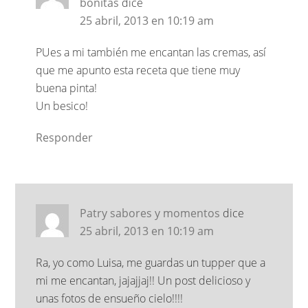
bonitas
dice
25 abril, 2013 en 10:19 am
PUes a mi también me encantan las cremas, así
que me apunto esta receta que tiene muy
buena pinta!
Un besico!
Responder
Patry sabores y momentos
dice
25 abril, 2013 en 10:19 am
Ra, yo como Luisa, me guardas un tupper que a
mi me encantan, jajajjaj!! Un post delicioso y
unas fotos de ensueño cielo!!!!