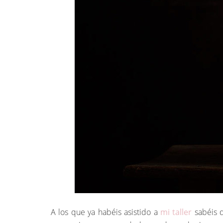
A los que ya habéis asistido a
mi taller
sabéis 