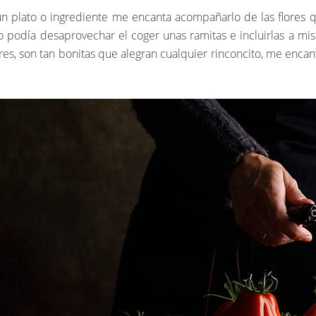
ún plato o ingrediente me encanta acompañarlo de las flores 
o podía desaprovechar el coger unas ramitas e incluirlas a mi
res, son tan bonitas que alegran cualquier rinconcito, me en