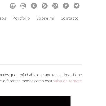
sos
Portfolio
Sobre mí
Contacto
omates que tenía había que aprovecharlos así que
 de diferentes modos como esta
salsa de tomate