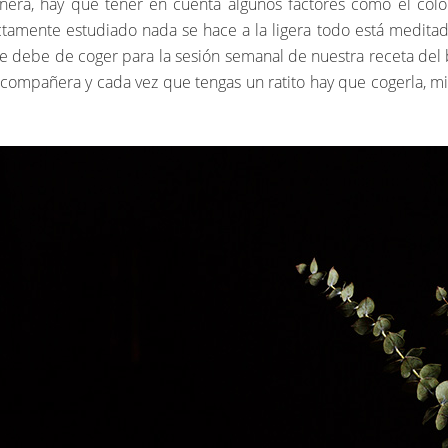
era, hay que tener en cuenta algunos factores como el color
ctamente estudiado nada se hace a la ligera todo está medita
 debe de coger para la sesión semanal de nuestra receta del bl
l compañera y cada vez que tengas un ratito hay que cogerla, mi