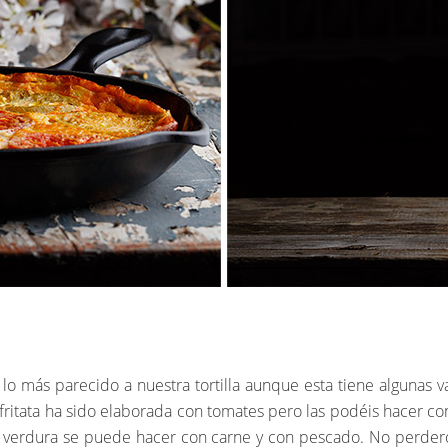
a lo más parecido a nuestra tortilla aunque esta tiene algunas
 fritata ha sido elaborada con tomates pero las podéis hacer co
verdura se puede hacer con carne y con pescado. No perderos