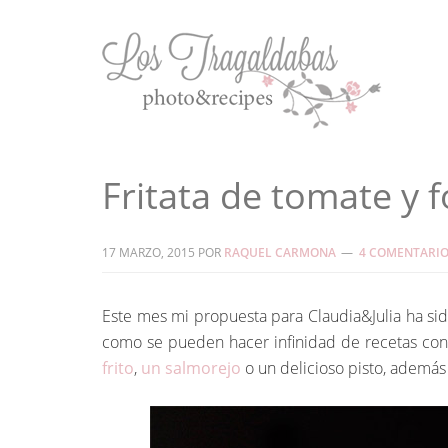
Fritata de tomate y f
17 MARZO, 2015
POR
RAQUEL CARMONA
4 COMENTARI
Este mes mi propuesta para Claudia&Julia ha sid
como se pueden hacer infinidad de recetas con
frito
,
un salmorejo
o un delicioso pisto, además