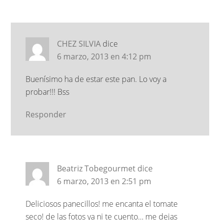
CHEZ SILVIA
dice
6 marzo, 2013 en 4:12 pm
Buenísimo ha de estar este pan. Lo voy a
probar!!! Bss
Responder
Beatriz Tobegourmet
dice
6 marzo, 2013 en 2:51 pm
Deliciosos panecillos! me encanta el tomate
seco! de las fotos ya ni te cuento… me dejas