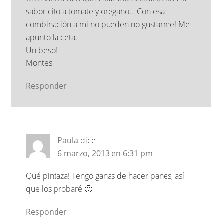
sabor cito a tomate y oregano… Con esa
combinación a mi no pueden no gustarme! Me
apunto la ceta.
Un beso!
Montes
Responder
Paula
dice
6 marzo, 2013 en 6:31 pm
Qué pintaza! Tengo ganas de hacer panes, así
que los probaré 🙂
Responder