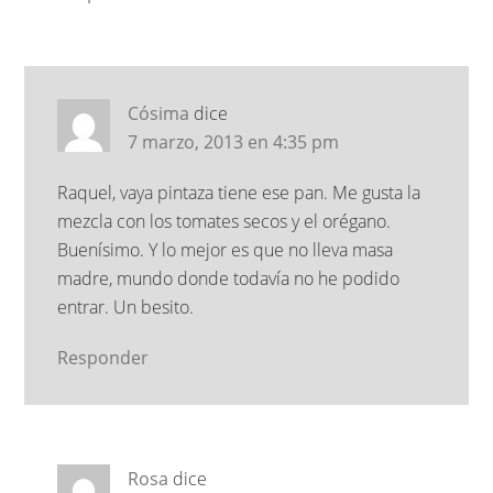
Cósima
dice
7 marzo, 2013 en 4:35 pm
Raquel, vaya pintaza tiene ese pan. Me gusta la
mezcla con los tomates secos y el orégano.
Buenísimo. Y lo mejor es que no lleva masa
madre, mundo donde todavía no he podido
entrar. Un besito.
Responder
Rosa
dice