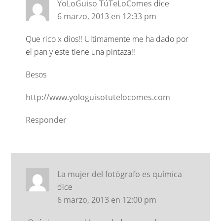
YoLoGuiso TúTeLoComes
dice
6 marzo, 2013 en 12:33 pm
Que rico x dios!! Ultimamente me ha dado por
el pan y este tiene una pintaza!!
Besos
http://www.yologuisotutelocomes.com
Responder
La mujer del fotógrafo es química
dice
6 marzo, 2013 en 12:00 pm