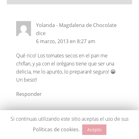
Yolanda - Magdalena de Chocolate
dice
6 marzo, 2013 en 8:27 am
Qué rico! Los tomates secos en el pan me
chiflan, y ya con el orégano tiene que ser una
delicia, me lo apunto, lo prepararé seguro! 😀
Un beso!!
Responder
Si continuas utilizando este sitio aceptas el uso de sus
Carmen Quintano
dice
Políticas de cookies.
.
Acepto
6 marzo, 2013 en 7:39 am