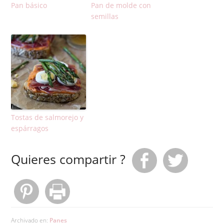
Pan básico
Pan de molde con
semillas
Tostas de salmorejo y
espárragos
Quieres compartir ?
Archivado en:
Panes