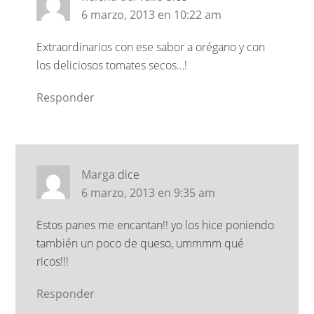
6 marzo, 2013 en 10:22 am
Extraordinarios con ese sabor a orégano y con
los deliciosos tomates secos…!
Responder
Marga
dice
6 marzo, 2013 en 9:35 am
Estos panes me encantan!! yo los hice poniendo
también un poco de queso, ummmm qué
ricos!!!
Responder