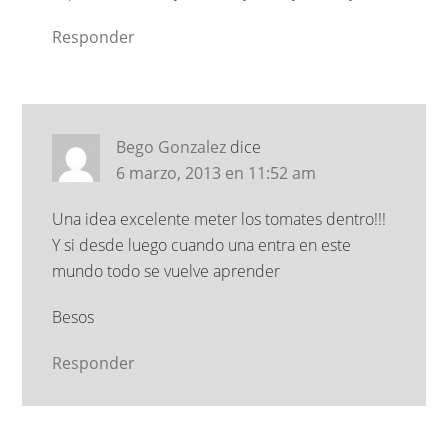
Responder
Bego Gonzalez
dice
6 marzo, 2013 en 11:52 am
Una idea excelente meter los tomates dentro!!!
Y si desde luego cuando una entra en este
mundo todo se vuelve aprender
Besos
Responder