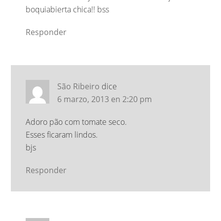
boquiabierta chica!! bss
Responder
São Ribeiro
dice
6 marzo, 2013 en 2:20 pm
Adoro pão com tomate seco.
Esses ficaram lindos.
bjs
Responder