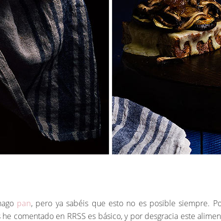
 hago
pan
, pero ya sabéis que esto no es posible siempre. P
e comentado en RRSS es básico, y por desgracia este alimento