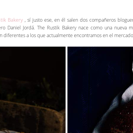
tik Bakery
, sí justo ese, en él salen dos compañeros blogue
ro Daniel Jordá. The Rustik Bakery nace como una nueva ma
en diferentes a los que actualmente encontramos en el mercado