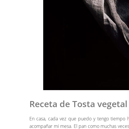
Receta de Tosta vegetal
En casa, cada vez que puedo y tengo tiempo
acompañar mi mesa. El pan como muchas veces h