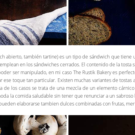
h abierto, también tartine) es un tipo de sándwich que tiene 
emplean en los sándwiches cerrados. El contenido de la tosta su
oder ser manipulado, en mi caso The Rustik Bakery es perfec
r ese toque tan particular. Existen muchas variantes de tostas
ría de los casos se trata de una mezcla de un elemento cárnico
moda la comida saludable sin tener que renunciar a un sabroso
e pueden elaborarse tambien dulces combinadas con frutas, me