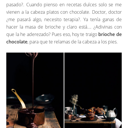
pasado?. Cuando pienso en recetas dulces solo se me
vienen a la cabeza platos con chocolate. Doctor, doctor
¿me pasará algo, necesito terapia?. Ya tenía ganas de
hacer la masa de brioche y claro está…. ¿Adivinas con
que la he aderezado? Pues eso, hoy te traigo
brioche de
chocolate
, para que te relamas de la cabeza a los pies.