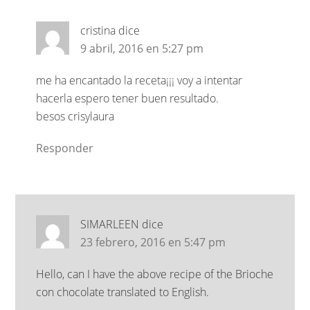
cristina
dice
9 abril, 2016 en 5:27 pm
me ha encantado la receta¡¡¡ voy a intentar
hacerla espero tener buen resultado.
besos crisylaura
Responder
SIMARLEEN
dice
23 febrero, 2016 en 5:47 pm
Hello, can I have the above recipe of the Brioche
con chocolate translated to English.