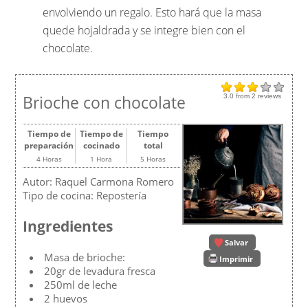
envolviendo un regalo. Esto hará que la masa
quede hojaldrada y se integre bien con el
chocolate.
Brioche con chocolate
3.0
from
2
reviews
Tiempo de
Tiempo de
Tiempo
preparación
cocinado
total
4 Horas
1 Hora
5 Horas
Autor:
Raquel Carmona Romero
Tipo de cocina:
Repostería
Ingredientes
Salvar
Masa de brioche:
Imprimir
20gr de levadura fresca
250ml de leche
2 huevos