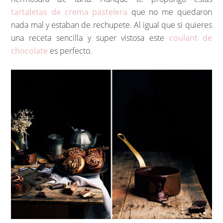
tartaletas de crema pastelera
que no me quedaron
nada mal y estaban de rechupete. Al igual que si quieres
una receta sencilla y super vistosa este
coulant de
chocolate
es perfecto.