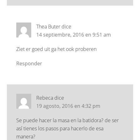
Thea Buter
dice
14 septiembre, 2016 en 9:51 am
Ziet er goed uit ga het ook proberen
Responder
Rebeca
dice
19 agosto, 2016 en 4:32 pm
Se puede hacer la masa en la batidora? de ser
así tienes los pasos para hacerlo de esa
manera?