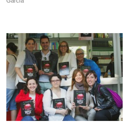
García
La entrada de hoy es algo diferente, pero no por ello
menos interesante, en realidad creo que es necesaria
teniendo en cuenta que soy cordobesa y que en mi
ciudad se va a realizar un evento de esos que seguro
dejarán huella Córdoba Califato Gourmet, tanto para la
ciudad como para todos los que asistan y los que los
sigáis por las redes.
Aprovechando la condición que ostentamos de
Capitalidad Iberoamericana de la Cultura Gastronómica,
siete de los mejores y más reconocidos chef españoles
se darán cita para intentar aunar todo el saber y fusionar
las cuatro culturas romana, árabe, judía y cristiana
latentes en nuestra ciudad. Será una ocasión única para