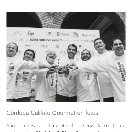
cocina en hierro colado esmaltado celebra su
90
aniversario
. Toda una vida llenando nuestras mesas de
color, felicidad y sobre todo de calidad. 90 años con Le
Creuset y Los Tragaldabas quiere participar en este
aniversario con el sorteo de una maravillosa cocotte.
…
Sigue leyendo »
Córdoba Califato Gourmet en fotos
Aún con resaca del evento al que tuve la suerte de